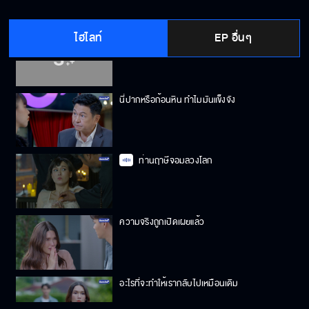
ไฮไลท์
EP อื่นๆ
ถ้าคุณมีปัญหามากนัก เพลงใหม่ก็ไม่ต้องออก
นี่ปากหรือก้อนหิน ทำไมมันแข็งจัง
ท่านฤาษีจอมลวงโลก
ความจริงถูกเปิดเผยแล้ว
อะไรที่จะทำให้เรากลับไปเหมือนเดิม