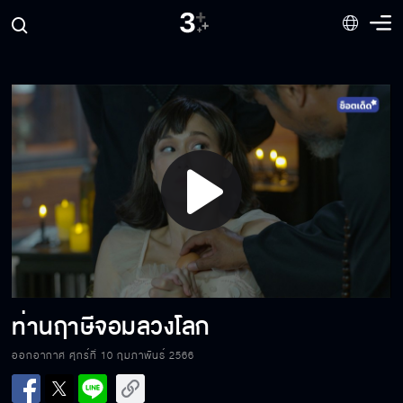
สู้ตัวต่อตัวไม่เคยกลัวใคร
18 มงกุฎยังไงก็ยังเป็นอยู่วันยังค่ำ
Play
เดี๋ยวเขารู้ว่าเราเป็นห่วง
Video
โจรเดียวที่จะเป็นคือโจรขโมยหัวใจ
ท่านฤาษีจอมลวงโลก
ออกอากาศ ศุกร์ที่ 10 กุมภาพันธ์ 2566
เดี๋ยวหนูน้ำตาลหนูน้ำหวานจะเข้าใจผิด