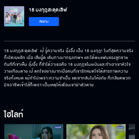
18 มงกุฎสะดุดเลิฟ
อย่าอยากจูบเค้าตอนนี้ นี่มันไม่ใช่เวลา
ติดตาม
คราวนี้แกหนีฉันไม่พ้นแน่
18 มงกุฎสะดุดเลิฟ  เป้ รู้ความจริง อุ๊งอิ๊ง เป็น 18 มงกุฎ! ในที่สุดความจริง
ก็เปิดเผยอีก เมื่อ เสี่ยอู๊ด เดินทางมากรุงเทพฯ และได้พบแฟนของลูกชาย 
ทันทีที่เขาเห็น อุ๊งอิ๊ง ก็จำได้ว่าเธอคือ 18 มงกุฎขโมยเงินและทำเอาเขาหัวใจ
ต่อไปนี้ชีวิตหนูจะมีฉันอีกคน
วายเกือบตาย เป้ ตกใจอย่างมากเมื่อคนที่เขารักหมดใจได้สารภาพความ
จริงทั้งหมด แม้ทำไปเพราะความจำเป็น แต่เขากลับไม่ให้อภัย ที่เกลียดพวก
มิจฉาชีพเข้าไส้ก็เพราะเป็นเหตุให้เพื่อนเขาฆ่าตัวตาย
อย่าเที่ยวแชร์โลเคชั่นให้ใคร
ไฮไลท์
กูกินข้าวไม่ได้กินหญ้า