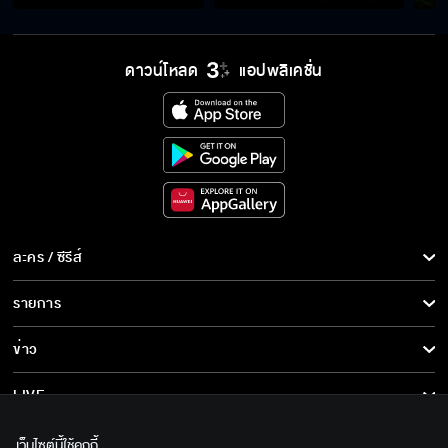
ดวงหายนะ ต้องเลิกกันโดยเด็ดขาด
ดาวน์โหลด
แอปพลิเคชั่น
อย่าเพ้อ อย่าเคลิ้ม อย่ามโน ท่องไว้สะอิ้ง
ห้อยเครื่องรางเยอะขนาดนี้คอไม่เคล็ดเหรอ
ละคร / ซีรีส์
ละคร/ซีรีส์
รายการ
เป็นไปไม่ได้ที่จะให้ฉันเลิกยุ่งกับคุณเป้ เพราะเค้า
ซีรีส์นานาชาติ
เลือกเอง
รายการทั้งหมด
ข่าว
การ์ตูน & เกม
ข่าวทั้งหมด
LIVE
คุณจิคือฮีโร่ของฉันเลยค่ะ
รายการข่าว
ทีวีออนไลน์
เกี่ยวกับเรา
เว็บไซต์นี้ใช้คุกกี้