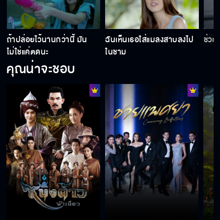
ลากไปกินที่อื่น
ถ้าปล่อยไว้นานกว่านี้ มัน
ฉันเห็นเธอใส่แมลงสาบลงไป
ช่วยห
ไม่ใช่แค่ตดนะ
ในชาม
คุณน่าจะชอบ
ถึงขนาดต้องวางยากันเลยเหรอ
กล้องวงจรปิดพร้อมค่ะ
ไม่มีอะไรดีไปกว่าการพูดความจริง
เรากลับมาเป็นเพื่อนกันนะ