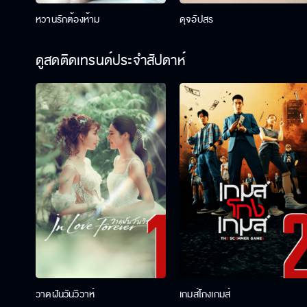
หวานรักต้องห้าม
ดุจอัปสร
ดูสดติดเทรนด์ประจำสัปดาห์
วาดฝันวันวิวาห์
เกมส์โกงเกมส์