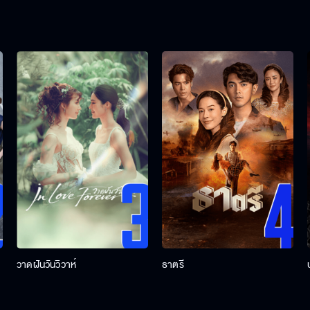
วาดฝันวันวิวาห์
ธาตรี