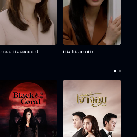
เอาดอกไม้ของคุณคืนไป
นีนจะไม่กลับบ้านค่ะ
นินท