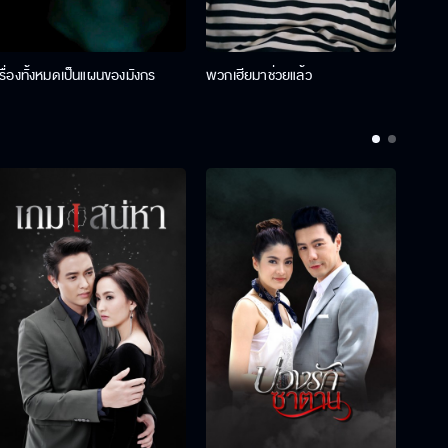
เรื่องทั้งหมดเป็นแผนของมังกร
พวกเฮียมาช่วยแล้ว
ที่ป๊า