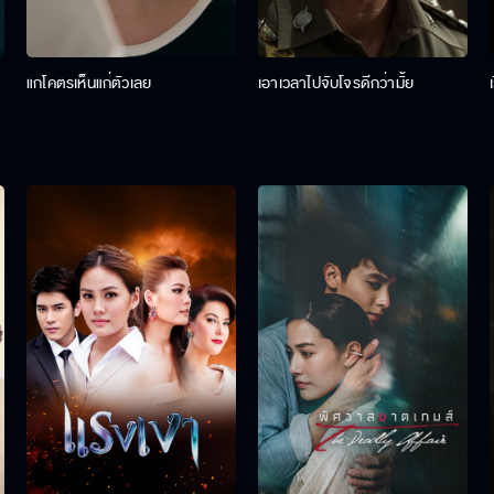
แกโคตรเห็นแก่ตัวเลย
เอาเวลาไปจับโจรดีกว่ามั้ย