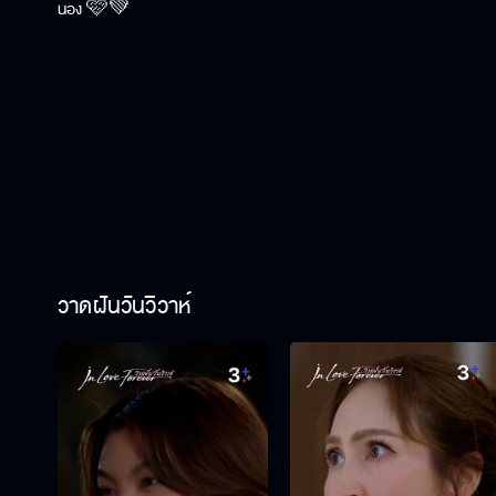
น้อง 🩷💚
วาดฝันวันวิวาห์