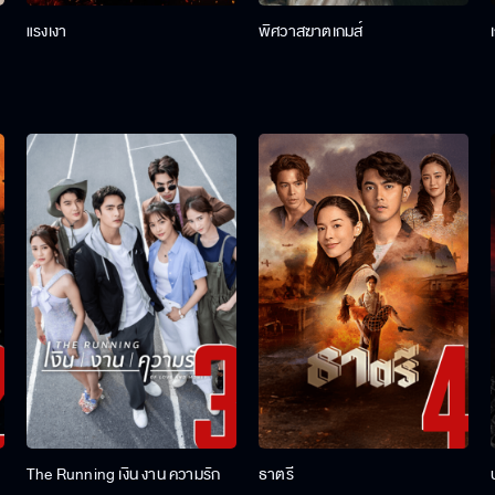
แรงเงา
พิศวาสฆาตเกมส์
The Running เงิน งาน ความรัก
ธาตรี