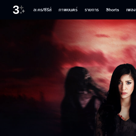
ละคร/ซีรีส์
ภาพยนตร์
รายการ
Shorts
เพลง
พวกแกตายไปแล้ว
เล่น