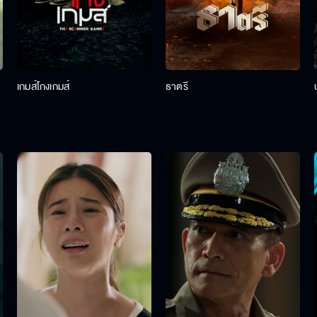
เกมส์โกงเกมส์
ธาตรี