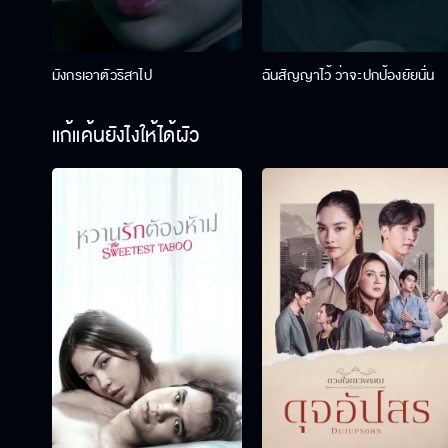
มังกรเอาตัวริสาไป
ฉันสัญญาไว้ ว่าจะปกป้องยัยนั่น
แก้แค้นยังไงให้ได้ผัว