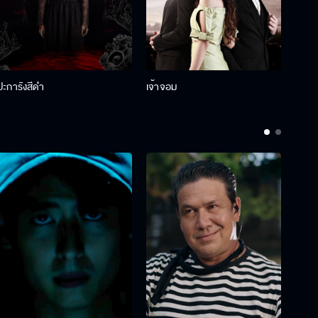
ปะการังสีดำ
เจ้าจอม
รักกั