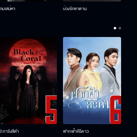
เกมเสน่หา
บ่วงรักซาตาน
บ่วงห
ปะการังสีดำ
ฟากฟ้าคีรีดาว
พ่อคร