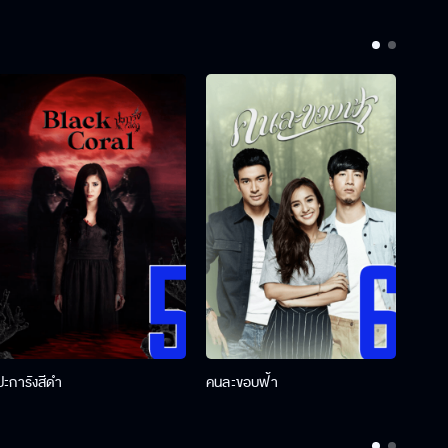
ปะการังสีดำ
คนละขอบฟ้า
ผู้กอ