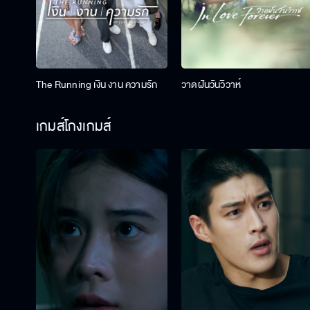
The Running เงิน งาน ความรัก
วาดฝันวันวิวาห์
เกมส์โกงเกมส์