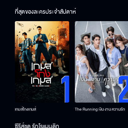
ที่สุดของละครประจำสัปดาห์
เกมส์โกงเกมส์
The Running เงิน งาน ความรัก
ซีรีส์ชุด รักโรแมนติก