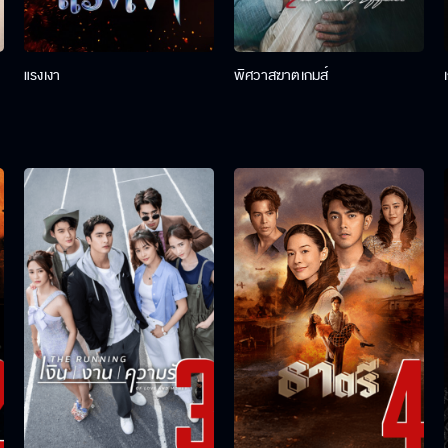
แรงเงา
พิศวาสฆาตเกมส์