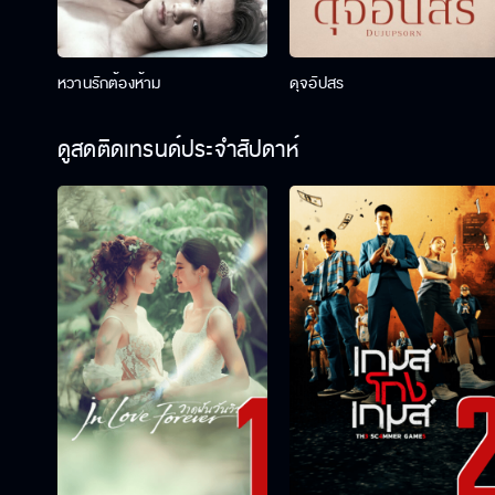
หวานรักต้องห้าม
ดุจอัปสร
ดูสดติดเทรนด์ประจำสัปดาห์