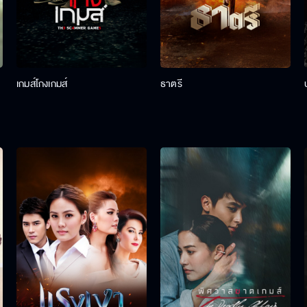
เกมส์โกงเกมส์
ธาตรี