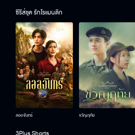
ซีรีส์ชุด รักโรแมนติก
ลออจันทร์
ขวัญฤทัย
3Plus Shorts