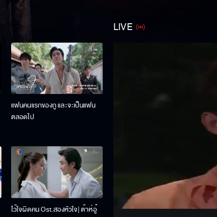
LIVE
แฟนคนแรกของกู และจะเป็นแฟน
ตลอดไป
Stream
Unmute
ไว้ใจผิดคน Ost.สองหัวใจ| ต้าห์อู๋