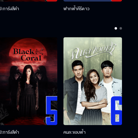
ปะการังสีดำ
ฟากฟ้าคีรีดาว
พ่อคร
ปะการังสีดำ
คนละขอบฟ้า
ผู้กอ