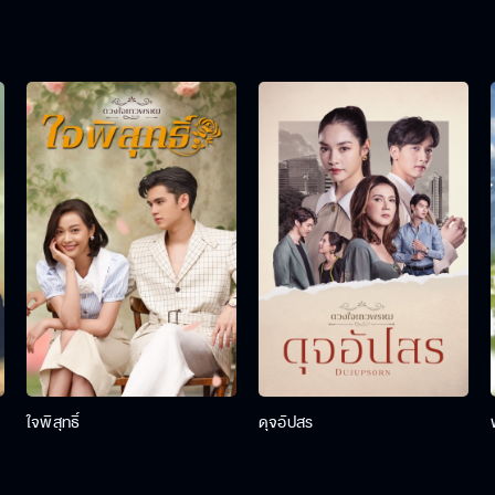
ใจพิสุทธิ์
ดุจอัปสร