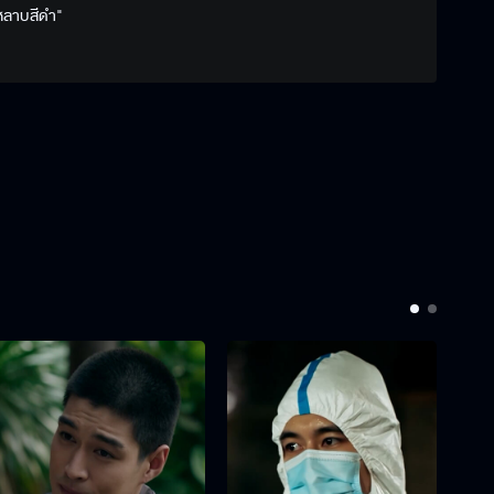
ุหลาบสีดำ"