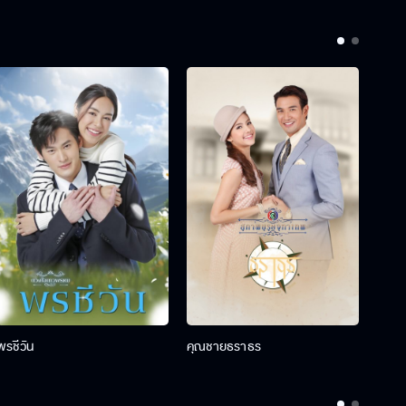
พรชีวัน
คุณชายธราธร
คุณช