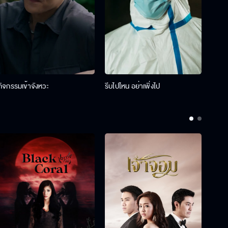
กิจกรรมเข้าจังหวะ
รีบไปไหน อย่าเพิ่งไป
รางว