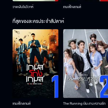
วาดฝันวันวิวาห์
เกมส์โกงเกมส์
ที่สุดของละครประจำสัปดาห์
เกมส์โกงเกมส์
The Running เงิน งาน ความรัก