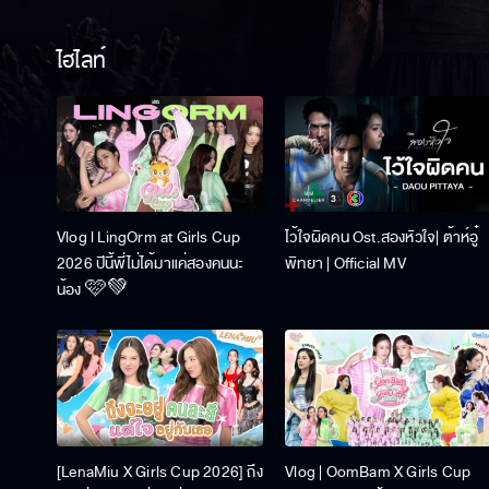
ไฮไลท์
Vlog l LingOrm at Girls Cup
ไว้ใจผิดคน Ost.สองหัวใจ| ต้าห์อู๋
2026 ปีนี้พี่ไม่ได้มาแค่สองคนนะ
พิทยา | Official MV
น้อง 🩷💚
[LenaMiu X Girls Cup 2026] ถึง
Vlog | OomBam X Girls Cup