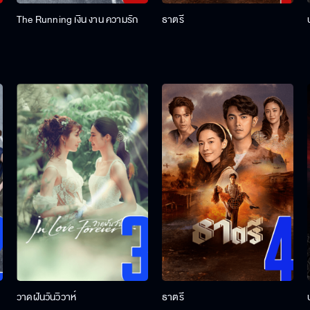
The Running เงิน งาน ความรัก
ธาตรี
วาดฝันวันวิวาห์
ธาตรี