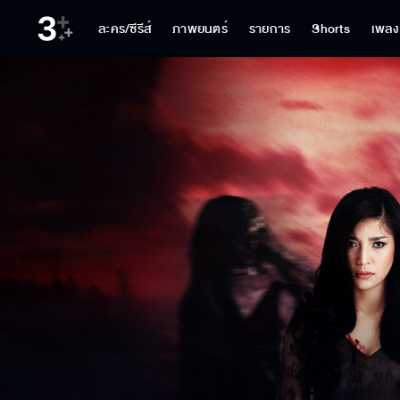
ละคร/ซีรีส์
ภาพยนตร์
รายการ
Shorts
เพลง