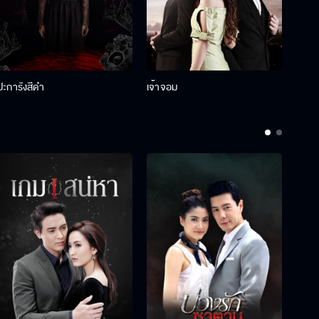
ปะการังสีดำ
เจ้าจอม
รักกั