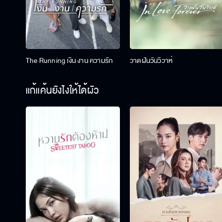
The Running เงิน งาน ความรัก
วาดฝันวันวิวาห์
แก้แค้นยังไงให้ได้ผัว