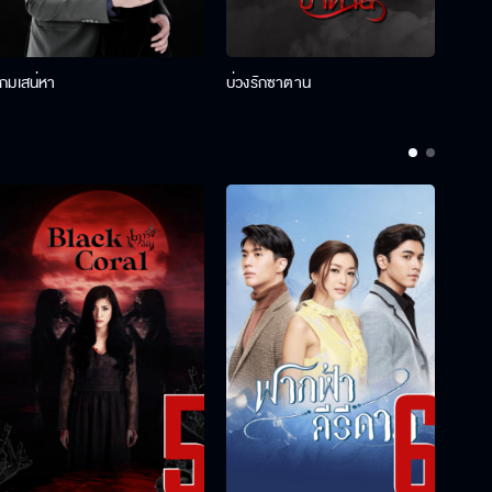
เกมเสน่หา
บ่วงรักซาตาน
บ่วงห