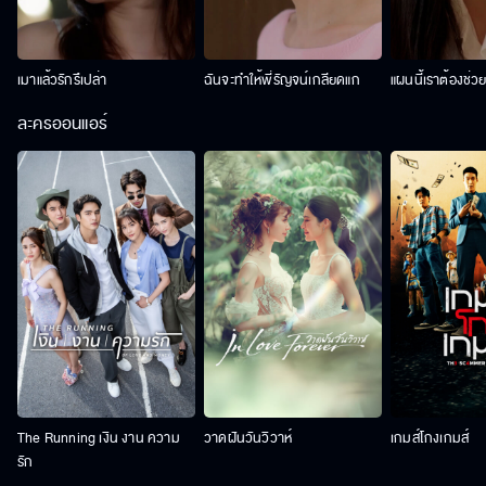
เมาแล้วรักรึเปล่า
ฉันจะทำให้พี่รัญจน์เกลียดแก
แผนนี้เราต้องช่ว
ละครออนแอร์
The Running เงิน งาน ความ
วาดฝันวันวิวาห์
เกมส์โกงเกมส์
รัก