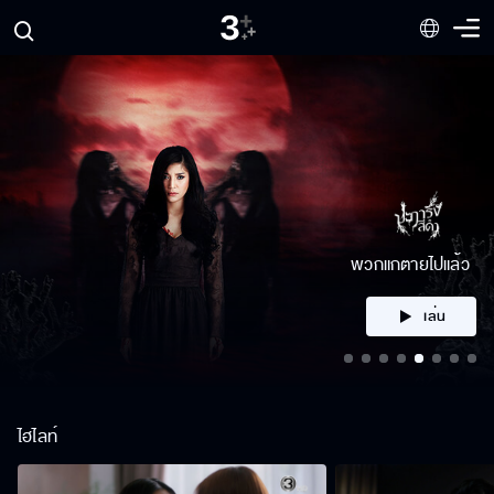
คลิก
ไฮไลท์