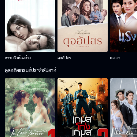
หวานรักต้องห้าม
ดุจอัปสร
แรงเงา
ดูสดติดเทรนด์ประจำสัปดาห์