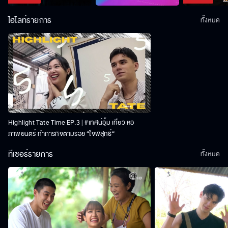
ไฮไลท์รายการ
ทั้งหมด
Highlight Tate Time EP.3 | #เทศน์อุ้ม เที่ยว หอ
ภาพยนตร์ ทำภารกิจตามรอย “ใจพิสุทธิ์“
ทีเซอร์รายการ
ทั้งหมด