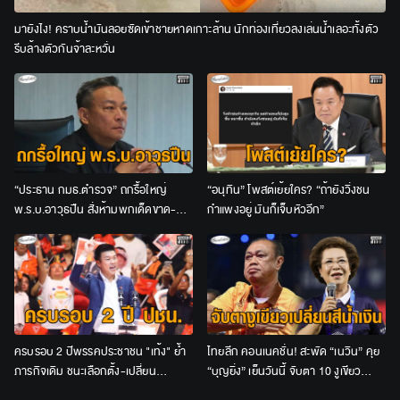
มายังไง! คราบน้ำมันลอยซัดเข้าชายหาดเกาะล้าน นักท่องเที่ยวลงเล่นน้ำเลอะทั้งตัว
รีบล้างตัวกันจ้าละหวั่น
“ประธาน กมธ.ตำรวจ” ถกรื้อใหญ่
“อนุทิน” โพสต์เย้ยใคร? “ถ้ายังวิ่งชน
พ.ร.บ.อาวุธปืน สั่งห้ามพกเด็ดขาด-
กำแพงอยู่ มันก็เจ็บหัวอีก”
เจ้าของปืนต้องร่วมรับโทษด้วย
ครบรอบ 2 ปีพรรคประชาชน "เท้ง" ย้ำ
ไทยลีก คอนเนคชั่น! สะพัด “เนวิน” คุย
ภารกิจเดิม ชนะเลือกตั้ง-เปลี่ยน
“บุญยิ่ง” เย็นวันนี้ จับตา 10 งูเขียว
ประเทศ-คืนอำนาจให้ประชาชน
เปลี่ยนสีน้ำเงินหรือไม่