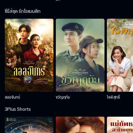
ซีรีส์ชุด รักโรแมนติก
ลออจันทร์
ขวัญฤทัย
ใจพิสุทธิ์
3Plus Shorts