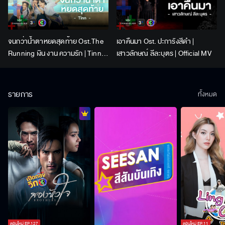
จนกว่าน้ำตาหยดสุดท้าย Ost.The
เอาคืนมา Ost. ปะการังสีดำ |
Running เงิน งาน ความรัก | Tinn |
เสาวลักษณ์ ลีละบุตร | Official MV
Official MV
รายการ
ทั้งหมด
ตอนใหม่
EP.
127
ตอนใหม่
EP.
11