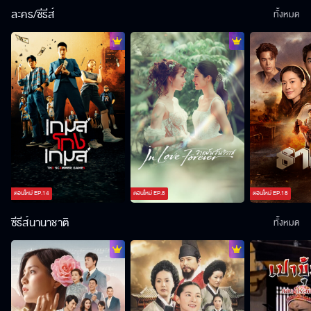
ละคร/ซีรีส์
ทั้งหมด
ตอนใหม่
EP.
14
ตอนใหม่
EP.
8
ตอนใหม่
EP.
18
ซีรีส์นานาชาติ
ทั้งหมด