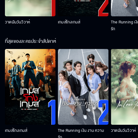
วาดฝันวันวิวาห์
เกมส์โกงเกมส์
The Running เง
รัก
ที่สุดของละครประจำสัปดาห์
เกมส์โกงเกมส์
The Running เงิน งาน ความ
วาดฝันวันวิวาห์
รัก