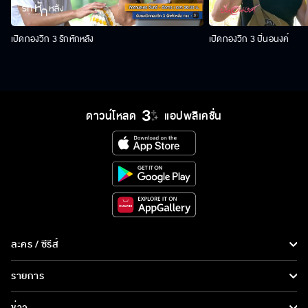
เปิดกองวิก 3 รักหักหลัง
เปิดกองวิก 3 ปิ่นอนงค์
ดาวน์โหลด
แอปพลิเคชั่น
ละคร / ซีรีส์
ละคร/ซีรีส์
รายการ
ซีรีส์นานาชาติ
รายการทั้งหมด
ข่าว