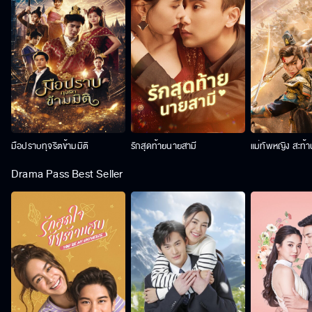
มือปราบทุจริตข้ามมิติ
รักสุดท้ายนายสามี
แม่ทัพหญิง สะท้
Drama Pass Best Seller