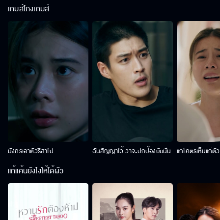
เกมส์โกงเกมส์
มังกรเอาตัวริสาไป
ฉันสัญญาไว้ ว่าจะปกป้องยัยนั่น
แกโคตรเห็นแก่ตั
แก้แค้นยังไงให้ได้ผัว