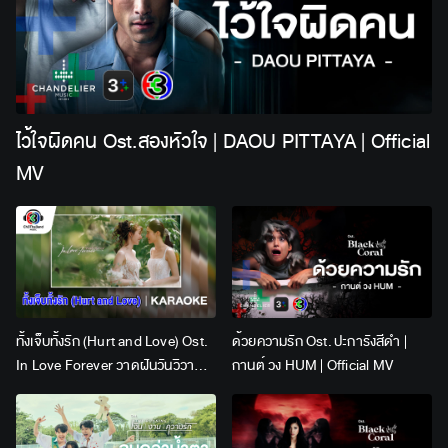
ไว้ใจผิดคน Ost.สองหัวใจ | DAOU PITTAYA | Official
MV
ทั้งเจ็บทั้งรัก (Hurt and Love) Ost.
ด้วยความรัก Ost. ปะการังสีดำ |
In Love Forever วาดฝันวันวิวาห์ |
กานต์ วง HUM | Official MV
Lingling Kwong x Orm
Kornnaphat | Official Karaoke