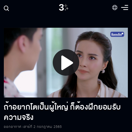
แกรักฉันเหรอ หมายถึงรัก แบบไหน
เป็นเพื่อนกับคนที่รักไม่ได้
ระหว่างเราให้มันจบแค่นี้เถอะ
Play
เธอน่าจะมีปัญหากับคำว่าความดี
Video
ถ้าอยากโตเป็นผู้ใหญ่ ก็ต้องฝึกยอมรับ
ห้ามประจบ ห้ามตอแหล ห้ามอ่อย
ความจริง
ออกอากาศ เสาร์ที่ 2 กรกฎาคม 2565