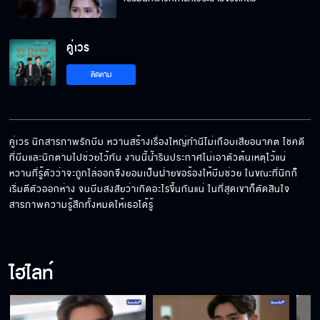
คู่เวร
ผมชาไปหมดทั้งตัว
ติดตาม
พนักงานระดับล่างจะมาทำอะไรกับเมียบอสได้
คู่เวร นิกสารภาพรักบีม หวานสร้างเรื่องใหญ่ทำนีโม่เกือบเสียอนาคต โชคดี
ที่บีมและนิกตามไปช่วยไว้ทัน งานนี้น้ำรินประกาศไม่เอาตัวต้นเหตุไว้แน่ 
หวานที่รู้ตัวว่าจะถูกไล่ออกจึงยอมเป็นฝ่ายขอร้องให้บีมช่วย ในขณะที่นิกก็
Fin Special มันควรจะเป็นกู ที่ต้องได้ทุกอย่าง
เริ่มตีตัวออกห่าง จนบีมสงสัยว่าเกิดอะไรขึ้นกันแน่ ในที่สุดเขาก็ตัดสินใจ
สารภาพความรู้สึกทั้งหมดให้เธอได้รู้
ไม่ใช่เพื่อนแล้วนะ แต่เป็นแม่เลี้ยง
ไฮไลท์
เงินที่เสียไปก็ถือว่าซื้อข้าวให้หมากิน