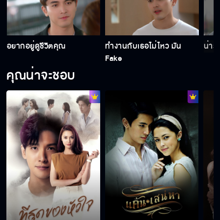
อย่าเลิกกันเลยนะ
อยากอยู่ดูชีวิตคุณ
ทำงานกับเธอไม่ไหว มัน
น่ารั
Fake
คุณน่าจะชอบ
จะให้แฉใช่มั้ย…จะแฉนะ
แกนอกใจฉันเหรอ ฉันหึงนะ
ความลับมันไม่มีในโลก
ทำไมต้องเชื่อคุณด้วย