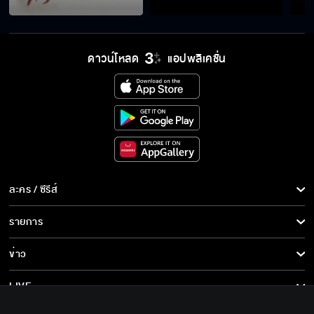
บอสฉัตรต้องเป็นของฉัน
ดาวน์โหลด
แอปพลิเคชั่น
Fin Special เพราะโลกนี้มีแก...มันเลยน่าอยู่
วันนี้ผมขอบอกว่ารักได้ไหม
ละคร / ซีรีส์
ละคร/ซีรีส์
รายการ
ซีรีส์นานาชาติ
แกงกะหรี่เป็นเมนูที่เหมาะสมกับแกมาก
รายการทั้งหมด
ข่าว
การ์ตูน & เกม
ข่าวทั้งหมด
LIVE
แกไม่เคยชอบฉัน
รายการข่าว
ทีวีออนไลน์