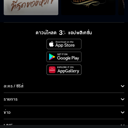
บีมเป็นไอดอลของหวานเลย
ดาวน์โหลด
แอปพลิเคชั่น
น่ารักน่าจีบ
ทำงานกับเธอไม่ไหว มัน Fake
ละคร / ซีรีส์
อยากอยู่ดูชีวิตคุณ
ละคร/ซีรีส์
รายการ
ซีรีส์นานาชาติ
รายการทั้งหมด
ข่าว
การ์ตูน & เกม
ข่าวทั้งหมด
LIVE