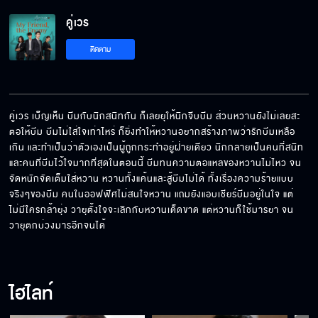
คู่เวร
เพราะมีแก โลกนี้ถึงน่าอยู่
ติดตาม
พอเถอะ เลิกโกหกได้แล้ว
คู่เวร เบ็ญเห็น บีมกับนิกสนิทกัน ก็เลยยุให้นิกจีบบีม ส่วนหวานยังไม่เลยสะ
ตอให้บีม บีมไม่ใส่ใจเท่าไหร่ ก็ยิ่งทำให้หวานอยากสร้างภาพว่ารักบีมเหลือ
เกิน และทำเป็นว่าตัวเองเป็นผู้ถูกกระทำอยู่ฝ่ายเดียว นิกกลายเป็นคนที่สนิท
คงมีแต่แกที่เข้าใจฉัน
และคนที่บีมไว้ใจมากที่สุดในตอนนี้ บีมทนความตอแหลของหวานไม่ไหว จน
จัดหนักจัดเต็มใส่หวาน หวานทั้งแค้นและสู้บีมไม่ได้ ทั้งเรื่องความร้ายแบบ
จริงๆของบีม คนในออฟฟิศไม่สนใจหวาน แถมยังแอบเชียร์บีมอยู่ในใจ แต่
ไม่มีใครกล้ายุ่ง วายุตั้งใจจะเลิกกับหวานเด็ดขาด แต่หวานก็ใช้มารยา จน
วายุตกบ่วงมารอีกจนได้
อย่าเอาพี่วายุไปเปรียบเทียบกับคนอื่น
ไฮไลท์
เราเลิกกัน