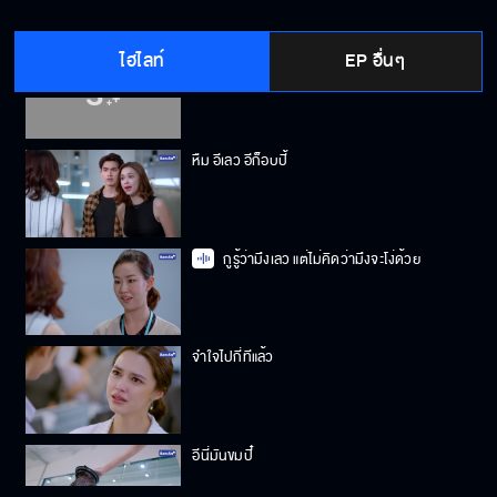
ไฮไลท์
EP อื่นๆ
พี่ทิ้งหวานได้ยังไง โคตรโง่เลย
หืม อีเลว อีก็อบปี้
กูรู้ว่ามึงเลว แต่ไม่คิดว่ามึงจะโง่ด้วย
จำใจไปกี่ทีแล้ว
อีนี่มันขมปี๋