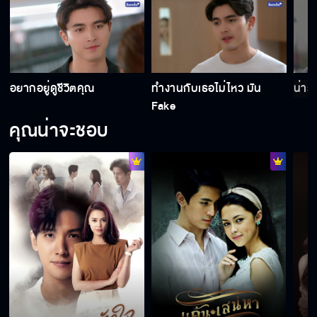
อย่าใจร้ายกับหวานสิ
อยากอยู่ดูชีวิตคุณ
ทำงานกับเธอไม่ไหว มัน
น่ารั
มุกซ้ำอีกแล้วนะ บีบน้ำตา ระวังคนดูจะเบื่อ
Fake
คุณน่าจะชอบ
เป็นแฟนกันนะ
รักสามเส้า จะอยู่ได้นานแค่ไหน
ถ้าหวานรักบีมไม่ได้ หวานไปรักคนอื่นก็ได้