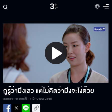
มึงฝากกูซื้อ แล้วยังมีหน้ามาบอกให้กูเลี้ยงอีก
เงียบแบบนี้ แกได้ยินสัญญาณหัวใจหรือยัง
Play
มึงกับกูได้อยู่กันชั่วชีวิตในฐานะครอบครัว
เดียวกัน
Video
คุณสวย เก่ง แล้วก็ยังทำเพื่อผม
กูรู้ว่ามึงเลว แต่ไม่คิดว่ามึงจะโง่ด้วย
ออกอากาศ ศุกร์ที่ 17 มิถุนายน 2565
จะรู้ได้ยังไงว่าเขาชอบเราหรือเปล่า