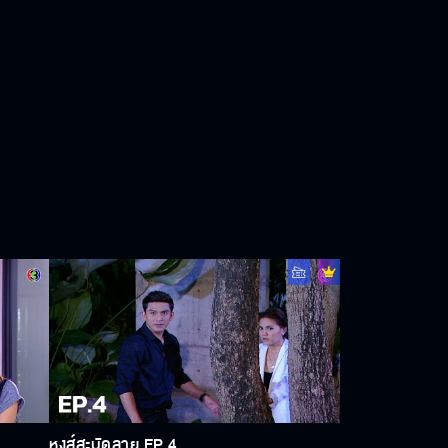
หงส์สะบัดลาย EP.4