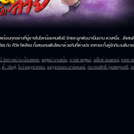
บพร้อมทุกอย่างที่ผู้ชายในโลกน้อยคนพึงมี รักและผูกพันมาเนิ่นนาน ดวงหนึ่ง...ดีแสนด
ัชร กับ ศิวัช กิตติธร ทั้งสองคนเติบโตมาด้วยกันที่ต่างประเทศ และทั้งคู่รักกัน เนติม
คนที่มีพร้อมทุกอย่าง แต่ภายในเต็มไปด้วยรอยแผลแห่งความเจ็บปวดเมื่อวัยเด็ก เพร
นี่ อัลภาชน์ ณ ป้อมเพชร
,
พศุตม์ บานแย้ม
,
อาร์ต พศุตม์
,
อเล็กซ์ เรนเดลล์
,
เกรซ กฤ
,
ต๊ะ วริษฐ์
,
โบว์ เบญจวรรณ
,
เบญจวรรณ อาร์ดเนอร์
,
กบ ทรงสิทธิ์ รุ่งนพคุณศรี
,
ทร