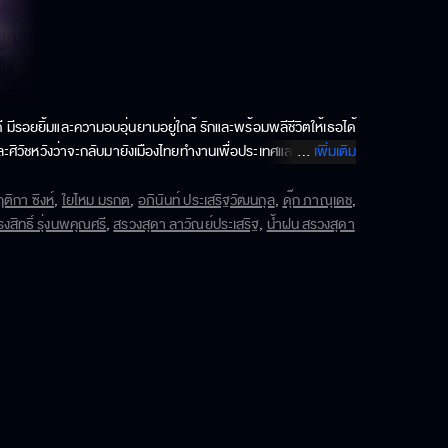
ี มีรอยยิ้มและความอบอุ่นยามอยู่ใกล้ รักและพร้อมพลีชีวิตให้เธอได้
าและศิวัชหวังว่าจะกลับมายังเมืองไทยทำงานเพื่อประเทศและแต่งงานกัน 
...
เพิ่มเติม
าะภาพพ่อกับแม่ของตนถูกปลิดชีพลงต่อหน้าต่อตา
ติกา ซิงห์
,
ใยไหม มรกต
,
อภินันท์ ประเสริฐวัฒนกุล
,
ดุ๊ก ภาณุเดช
,
งสิทธิ์ รุ่งนพคุณศรี
,
สรวงสุดา ลาวัณย์ประเสริฐ
,
น้ำฝน สรวงสุดา