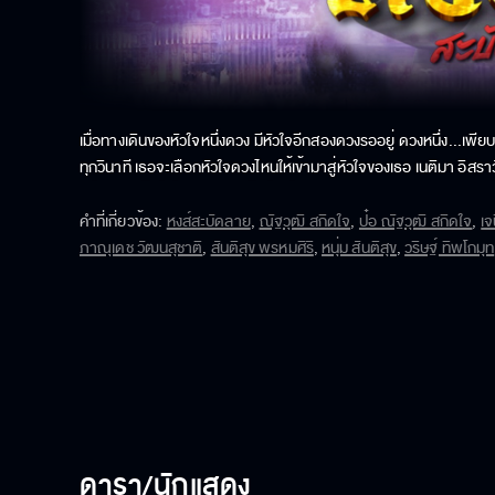
เมื่อทางเดินของหัวใจหนึ่งดวง มีหัวใจอีกสองดวงรออยู่ ดวงหนึ่ง...เพีย
ทุกวินาที เธอจะเลือกหัวใจดวงไหนให้เข้ามาสู่หัวใจของเธอ เนติมา อิสราว
แต่ฝันของทั้งคู่ไม่อาจสำเร็จได้อย่างง่าย ๆ เนติมาดูภายนอกเหมือน
คำที่เกี่ยวข้อง
:
หงส์สะบัดลาย
,
ณัฐวุฒิ สกิดใจ
,
ป๋อ ณัฐวุฒิ สกิดใจ
,
เจ
ภาณุเดช วัฒนสุชาติ
,
สันติสุข พรหมศิริ
,
หนุ่ม สันติสุข
,
วริษฐ์ ทิพโกมุท
ดารา/นักแสดง