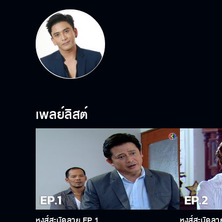
เพลย์ลิสต์
หงส์สะบัดลาย EP.1
หงส์สะบัดลา