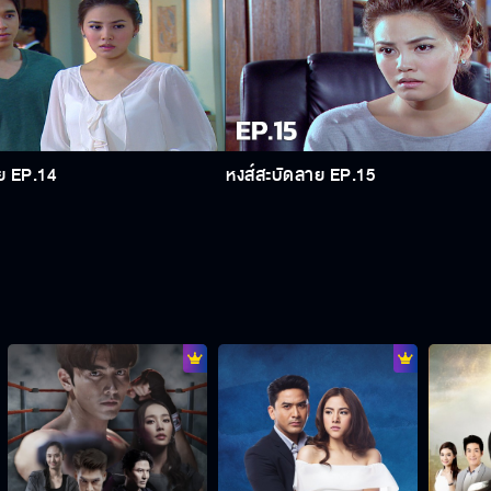
ย EP.14
หงส์สะบัดลาย EP.15