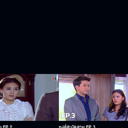
ย EP.2
หงส์สะบัดลาย EP.3