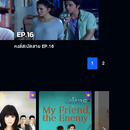
หงส์สะบัดลาย EP.16
1
2