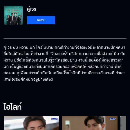
คู่เวร
ติดตาม
คู่เวร บีม หวาน นิก ใครไม่ผ่านเกณฑ์ทำงานที่จีลอเยอร์ เหล่าทนายฝึกหัดมา
ยื่นใบสมัครสอบเข้าทำงานที่ “จีลอเยอร์” บริษัททนายความชื่อดัง แต่ บีม กับ 
หวาน มีชื่อใกล้เคียงกันจนไม่รู้ว่าใครสอบผ่าน งานนี้เลยต้องให้สองสาวและ 
นิก เป็นผู้ช่วยทนายที่แผนกคดีครอบครัว เพื่อคัดให้เหลือคนที่ทำงานได้แค่
สองคน คู่เพื่อนสาวแท็กทีมกันเกลียดขี้หน้านิกที่ปากเสียแถมยังอวดดี ทำเอา
เขาต้องรับศึกหนักอยู่ฝ่ายเดียว
ไฮไลท์