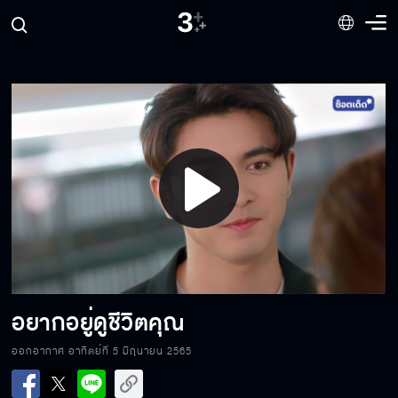
เราเลิกกัน
อย่าใจร้ายกับหวานสิ
มุกซ้ำอีกแล้วนะ บีบน้ำตา ระวังคนดูจะเบื่อ
Play
Video
เป็นแฟนกันนะ
อยากอยู่ดูชีวิตคุณ
รักสามเส้า จะอยู่ได้นานแค่ไหน
ออกอากาศ อาทิตย์ที่ 5 มิถุนายน 2565