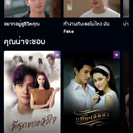
อยากอยู่ดูชีวิตคุณ
ทำงานกับเธอไม่ไหว มัน
น่ารั
Fake
คุณน่าจะชอบ