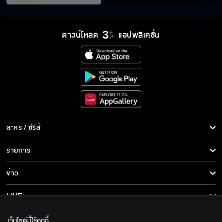
ดาวน์โหลด
แอปพลิเคชั่น
ละคร / ซีรีส์
ละคร/ซีรีส์
รายการ
ซีรีส์นานาชาติ
รายการทั้งหมด
ข่าว
การ์ตูน & เกม
ข่าวทั้งหมด
LIVE
รายการข่าว
ทีวีออนไลน์
เกี่ยวกับเรา
เว็บไซต์นี้ใช้คุกกี้