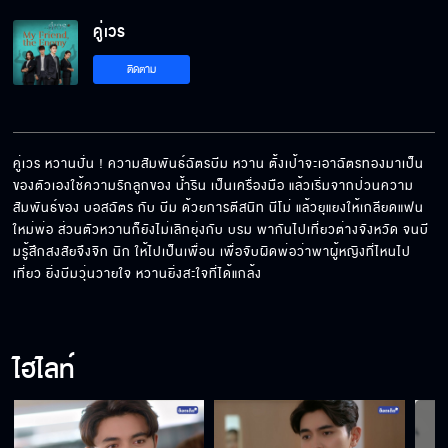
คู่เวร
วันนี้ผมขอบอกว่ารักได้ไหม
ติดตาม
แกงกะหรี่เป็นเมนูที่เหมาะสมกับแกมาก
คู่เวร หวานปั่น ! ความสัมพันธ์ฉัตรบีม หวาน ตั้งเป้าจะเอาฉัตรทองมาเป็น
ของตัวเองใช้ความรักลูกของ น้ำริน เป็นเครื่องมือ แล้วเริ่มจากป่วนความ
สัมพันธ์ของ บอสฉัตร กับ บีม ด้วยการตีสนิท นีโม่ แล้วยุแยงให้เกลียดแฟน
แกไม่เคยชอบฉัน
ใหม่พ่อ ส่วนตัวหวานก็ยังไม่เลิกยุ่งกับ บรม พากันไปเที่ยวต่างจังหวัด จนบี
มรู้สึกสงสัยจึงจิก นิก ให้ไปเป็นเพื่อน เพื่อจับผิดพ่อว่าพาผู้หญิงที่ไหนไป
เที่ยว ยิ่งบีมวุ่นวายใจ หวานยิ่งสะใจที่ได้แกล้ง
คำว่าคิดถึง มันทำให้หัวใจฟู
ไฮไลท์
เธอเป็นใครในครอบครัวของฉัน