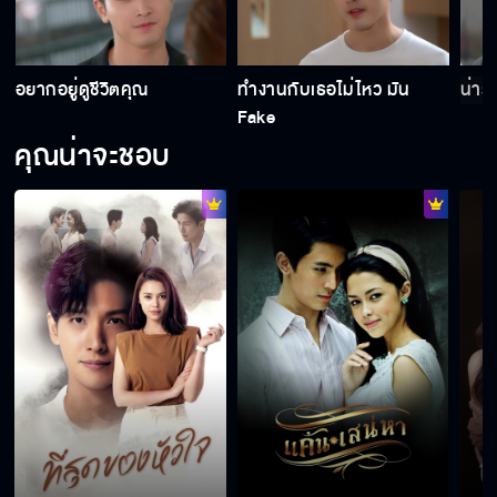
อีหนอนเน่า...แกแค่อยากเยาะเย้ยฉัน
อยากอยู่ดูชีวิตคุณ
ทำงานกับเธอไม่ไหว มัน
น่ารั
Fake
คุณน่าจะชอบ
เราจะเป็นแฟนกันได้มั้ย
ผู้หญิงที่แกจะบอกรัก คือบีมเหรอวะ
มึงฝากกูซื้อ แล้วยังมีหน้ามาบอกให้กูเลี้ยงอีก
เงียบแบบนี้ แกได้ยินสัญญาณหัวใจหรือยัง