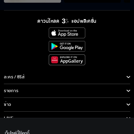
มึงกับกูได้อยู่กันชั่วชีวิตในฐานะครอบครัว
เดียวกัน
ดาวน์โหลด
แอปพลิเคชั่น
คุณสวย เก่ง แล้วก็ยังทำเพื่อผม
จะรู้ได้ยังไงว่าเขาชอบเราหรือเปล่า
ละคร / ซีรีส์
ละคร/ซีรีส์
รายการ
พี่ทิ้งหวานได้ยังไง โคตรโง่เลย
ซีรีส์นานาชาติ
รายการทั้งหมด
ข่าว
การ์ตูน & เกม
ข่าวทั้งหมด
LIVE
หืม อีเลว อีก็อบปี้
รายการข่าว
ทีวีออนไลน์
เกี่ยวกับเรา
เว็บไซต์นี้ใช้คุกกี้