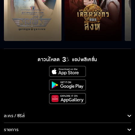
คนตาเล็กน่ารักดีออก
ก็ตี๋หล่อเลือกได้ไง
ดาวน์โหลด
แอปพลิเคชั่น
แกมีเครื่องดักฟังเหรอ
ไม่ต้องกลัว เรามาดี
ละคร / ซีรีส์
Behind The Scenes ดวงตาที่ 3 EP.8
ละคร/ซีรีส์
รายการ