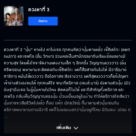
ดวงตาที่ 3
แขม่วหน่อย
ติดตาม
มีแต่แกที่ปกป้องฉันได้
ดวงตาที่ 3 “ปุ้ม” หายไป หาไม่เจอ ทุกคนคิดว่าปุ้มตายแล้ว เจ๊ฮิเดโกะ (แพท 
ณปภา) และเชฟโอ (อั๋น วิทยา) ร่วมหอเป็นสามีภรรยากันเรียบร้อยอย่างมี
ความสุข โดยตั้งใจจะจัดงานแต่งงานเล็ก ๆ อีกครั้ง วิญญาณแวววาว (อ้น 
ข้าคือไอ้ก้าน
ศรีพรรณ) พยายามจะติดต่อกับเจ๊ฮิเดโกะ แต่ก็สื่อสารกันไม่ได้ ผีวารี(มาย์ 
ฑาริกา) หมั่นไส้แวววาว ถือโอกาสจะสิงร่างวาว แต่ที่สุดแวววาวก็แก้ปัญหา 
เข้าร่างตัวเองจนได้ ทุกคนดีใจ ขณะที่ตรีกาล (เจมส์ มาร์) ยังตามตัวปุ้ม (มิว 
นิษฐา)ไม่เจอ ไม่รู้ปุ้มหายไปไหน ติดต่อก็ไม่ได้ และที่สำคัญทั้งตรีกาล และ 
เชฟโอ กลับเห็นวิญญาณของปุ้ม ป้วนเปี้ยนอยู่ในบ้าน ทำให้ตรีกาลใจเสียว่า
กลับบ้านไปหาแม่ ไม่ได้ไปตาย
ปุ้มอาจจะเสียชีวิตไปแล้ว ท็อป (เค้ก นัทธวัชร์) ก็มาตามตัวปุ้มเช่นกัน 
ตรีกาลพยายามถามผีวารี แต่ก็ไม่ยอมบอกว่าปุ้มอยู่ที่ไหน ผีวันชนะ (ปอม ภ
... 
Behind The Scenes ดวงตาที่ 3 EP.10
เพิ่มเติม 