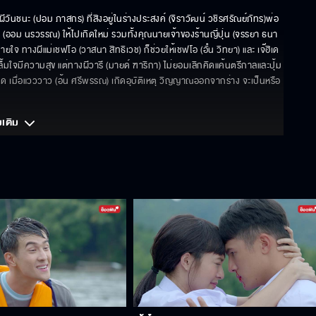
ีวันชนะ (ปอม ภาสกร) ที่สิงอยู่ในร่างประสงค์ (จิราวัฒน์ วชิรศรัณย์ภัทร)พ่อ
อม นรวรรณ) ให้ไปเกิดใหม่ รวมทั้งคุณนายเจ้าของร้านญี่ปุ่น (จรรยา ธนา
ายใจ ทางผีแม่เชฟโอ (วาสนา สิทธิเวช) ก็ช่วยให้เชฟโอ (อั๋น วิทยา) และ เจ๊ฮิเด
ใจมีความสุข แต่ทางผีวารี (มายด์ ฑาริกา) ไม่ยอมเลิกคิดแค้นตรีกาลและปุ้ม 
ม่หมด เมื่อแวววาว (อ้น ศรีพรรณ) เกิดอุบัติเหตุ วิญญาณออกจากร่าง จะเป็นหรือ
มเติม 