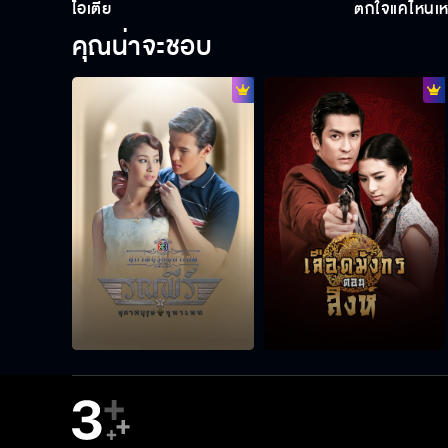
ไอ้เตี้ย
ตกใจแค่ไหนเ
คุณน่าจะชอบ