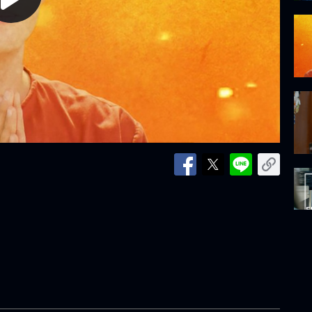
lay
ideo