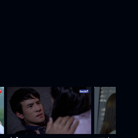
อีปุ้ม มึงตาย
ถ้าแกผีเข้า ฉันจะได้ช่วยทัน
Behind The Scenes ดวงตาที่ 3
EP.9
ทำไมไม่บอกว่าอยากเลิก