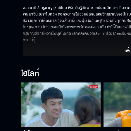
ดวงตาที่ 3 ครูชาญ (ชาติโยม หิรัณยัษฐิติ) มาช่วยปราบผีต่างๆ เริ่มจากผ
ของมาวิน (ปราโมทช์)) ต่อด้วยการไปช่วยปลดปล่อยวิญญาณของผีแจม (อ
สว่างกุล) ทำให้ตรีกาล (เจมส์ มาร์) และ ปุ้ม (มิว นิษฐา) รวมทั้งทุกคนสบ
โกะ (แพท ณปภา) ยอมเปิดใจสารภาพรักขอแต่งงานกัน ทำให้ผีแม่เชฟปลื้ม
ครูชาญชี้ทางให้วารีไปผุดไปเกิด เลิกคิดแค้นอีกเลย  แต่เรื่องร้ายยังไ
ตายไม่รู้
... 
เพิ่
ไฮไลท์