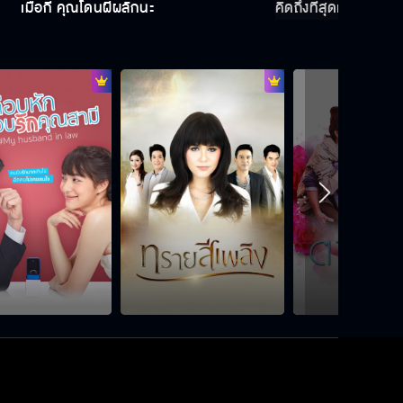
เมื่อกี้ คุณโดนผีผลักนะ
คิดถึงที่สุดเลย รู้มั้ย
คนตาเล็กน่ารักดีออก
ก็ตี๋หล่อเลือกได้ไง
แกมีเครื่องดักฟังเหรอ
ไม่ต้องกลัว เรามาดี