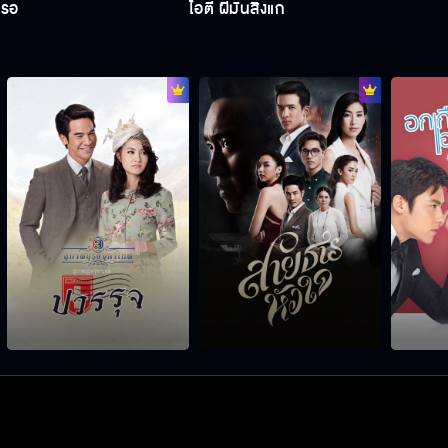
หรอ
ไอ้ตี๋ ผีมันสิงแก