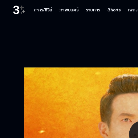
ละคร/ซีรีส์
ภาพยนตร์
รายการ
Shorts
เพลง