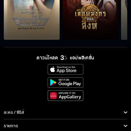
ดาวน์โหลด
แอปพลิเคชั่น
ละคร / ซีรีส์
ละคร/ซีรีส์
รายการ