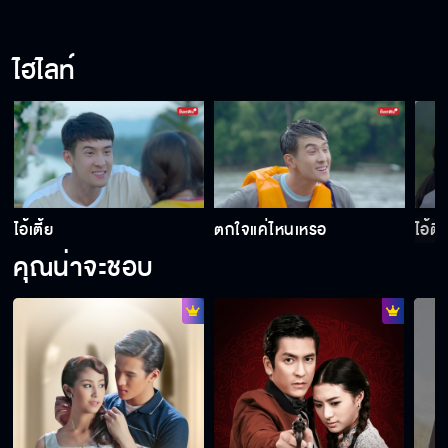
ไฮไลท์
ไอ้เตี้ย
ตกใจแค่ไหนเหรอ
ไอ้ตี
คุณน่าจะชอบ