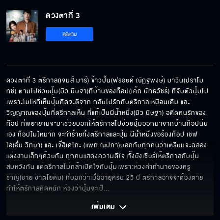
ดวงตาที่ 3 EP.12[5/8]
ดวงตาที่ 3
ติดตาม
ดวงตาที่ 3 EP.12[6/8]
ดวงตาที่ 3 ตรีกาล(เจมส์ มาร์) ข้าวปั้น(ฟรอยด์ ณัฏฐพงษ์) มาวิน(ปราโม
ทช์) ตามไปช่วยปุ้ม(มิว นิษฐา)ที่บ้านของท็อป(เค้ก นัทธวัชร์) ที่จับตัวปุ้มไป 
ดวงตาที่ 3 EP.12[7/8]
เพราะโมโหที่เห็นปุ้มคิดจะตีจาก กลับไปรักกับตรีกาลเหมือนเดิม และ
วิญญาณของปุ้มที่ตรีกาลเห็น ที่แท้เป็นผีน้ำหนึ่ง(มิว นิษฐา) อดีตคนรักของ
ท็อป ที่พยายามจะมาช่วยบอกให้ตรีกาลไปช่วยปุ้มออกมาจากบ้านท็อปนั่น
เอง ท็อปโมโหมาก จะทำร้ายทั้งตรีกาลและปุ้ม ผีน้ำหนึ่งขอร้องท็อป เชฟ
ดวงตาที่ 3 EP.12[8/8]
โอ(อั๋น วิทยา) และ เจ๊ฮิเดโกะ (แพท ณปภา)บอกกับทุกคนว่าเตรียมจะฉลอง
แต่งงานเล็กๆด้วยกัน ทุกคนแสดงความดีใจ ทั้งยังเชียร์ให้ตรีกาลกับปุ้ม
สมหวังกัน แต่ตรีกาลไม่กล้าเปิดใจกับปุ้มเพราะห่วงคำทำนายของครู
ชาญ(ชาย ชาตโยดม) ที่บอกว่าเมื่ออายุครบ 25 ปี ตรีกาลอาจจะต้องตาย 
ทำให้ตรีกาลคิดหนัก ห่วงว่าปุ้มจะเป็
... 
เพิ่มเติม 