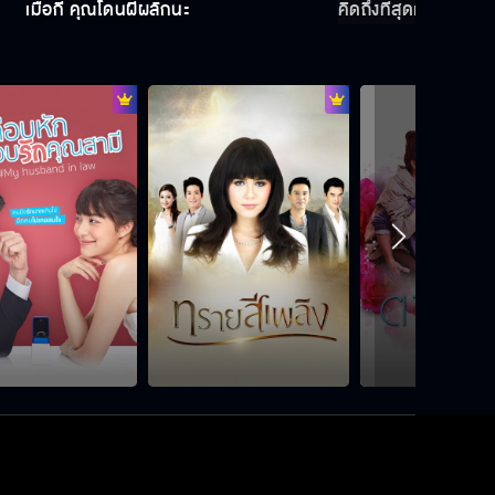
เมื่อกี้ คุณโดนผีผลักนะ
คิดถึงที่สุดเลย รู้มั้ย
อีปุ้ม มึงตาย
ถ้าแกผีเข้า ฉันจะได้ช่วยทัน
Behind The Scenes ดวงตาที่ 3
EP.9
ทำไมไม่บอกว่าอยากเลิก