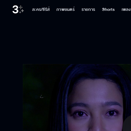
ละคร/ซีรีส์
ภาพยนตร์
รายการ
Shorts
เพลง