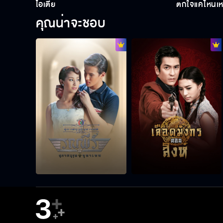
ไอ้เตี้ย
ตกใจแค่ไหนเ
คุณน่าจะชอบ