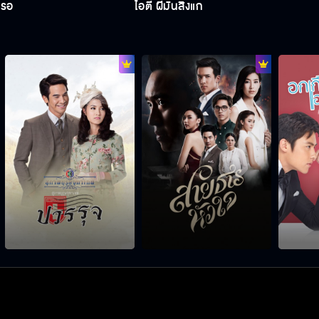
หรอ
ไอ้ตี๋ ผีมันสิงแก