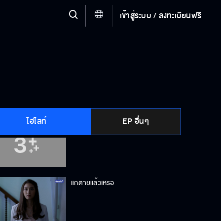
เข้าสู่ระบบ / ลงทะเบียนฟรี
แต่งงานกับตี๋นะ
ปุ้ม ตายแล้วเหรอ
ไฮไลท์
EP อื่นๆ
พูดว่า คอนเซิล สิ
แกตายแล้วเหรอ