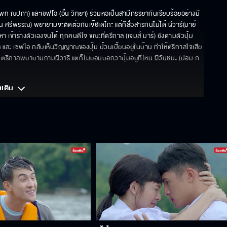
 (แพท ณปภา) และเชฟโอ (อั๋น วิทยา) ร่วมหอเป็นสามีภรรยากันเรียบร้อยอย่างมี
ศรีพรรณ) พยายามจะติดต่อกับเจ๊ฮิเดโกะ แต่ก็สื่อสารกันไม่ได้ ผีวารี(มาย์ 
า เข้าร่างตัวเองจนได้ ทุกคนดีใจ ขณะที่ตรีกาล (เจมส์ มาร์) ยังตามตัวปุ้ม 
ีกาล และ เชฟโอ กลับเห็นวิญญาณของปุ้ม ป้วนเปี้ยนอยู่ในบ้าน ทำให้ตรีกาลใจเสีย
กัน ตรีกาลพยายามถามผีวารี แต่ก็ไม่ยอมบอกว่าปุ้มอยู่ที่ไหน ผีวันชนะ (ปอม ภ
มเติม 