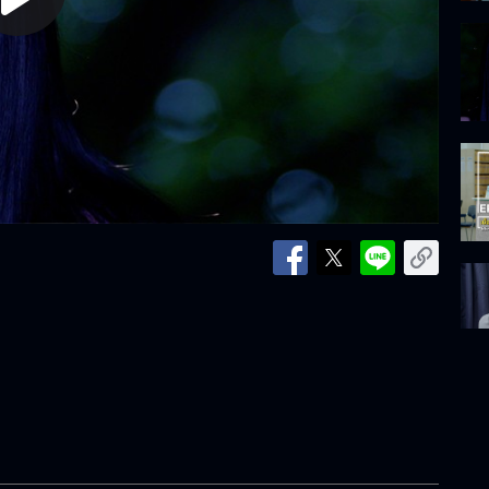
lay
ideo