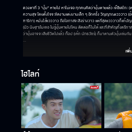
ดวงตาที่ 3 “ปุ้ม” หายไป หาไม่เจอ ทุกคนคิดว่าปุ้มตายแล้ว เจ๊ฮิเดโกะ
ความสุข โดยตั้งใจจะจัดงานแต่งงานเล็ก ๆ อีกครั้ง วิญญาณแวววาว (อ้น 
ฑาริกา) หมั่นไส้แวววาว ถือโอกาสจะสิงร่างวาว แต่ที่สุดแวววาวก็แก้ปัญห
(มิว นิษฐา)ไม่เจอ ไม่รู้ปุ้มหายไปไหน ติดต่อก็ไม่ได้ และที่สำคัญทั้งตร
ว่าปุ้มอาจจะเสียชีวิตไปแล้ว ท็อป (เค้ก นัทธวัชร์) ก็มาตามตัวปุ้มเช่น
... 
เพิ่
ไฮไลท์