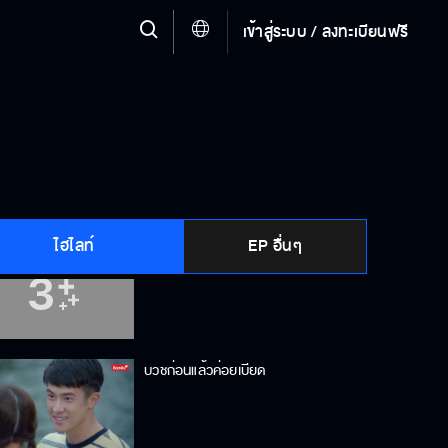
เข้าสู่ระบบ / ลงทะเบียนฟรี
ยอมทิ้งทุกอย่างมาตามหา
แล้วใครจับขากูวะ
ไฮไลท์
EP อื่นๆ
ไม่คิดจะมีอนาคตร่วมกันเหรอ
บวชก่อนแล้วค่อยเบียด