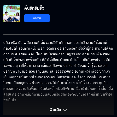
ต้นรักริมรั้ว EP.5
ต้นรักริมรั้ว
ติดตาม
ต้นรักริมรั้ว EP.6
นลิน หรือ บัว พนักงานดีเด่นของบริษัทภัทรแอดเวอร์ไทซิ่งสามปีซ้อน แต่
ต้นรักริมรั้ว EP.7
กลับไม่ได้เลื่อนตำแหน่งเพราะ อณุกา ประธานบริษัทเชื่อว่าผู้ที่จะทำงานได้ดีมี
ความรับผิดชอบ ต้องเป็นคนที่มีครอบครัว มัญจา และ ดารินทร์ เพื่อนของ
นลินที่เข้าทำงานพร้อมกัน ก็ยังได้เลื่อนตำแหน่งไปแล้ว นลินไม่พอใจ เธอไป
ขอพบอณุกาที่ห้องทำงาน แต่เธอกลับพบ ปราณ สามีจอมเจ้าชู้ของอณุกา  
ต้นรักริมรั้ว EP.8
ปราณพยายามจะลวนลามนลิน และเรื่องราวชักจะไปกันใหญ่ เมื่ออณุกามา
เห็นเหตุการณ์และเข้าใจผิดคิดว่านลินให้ท่าสามีเธอ เรื่องวุ่นวายในบริษัทยัง
ไม่จบ เมื่ออณุกาลดตำแหน่งเธอลงไปเป็นแค่ผู้ช่วย แล้วให้ แตงกวา คู่ปรับ
ตลอดกาลของนลินขึ้นมาเป็นหัวหน้าครีเอทีฟแทน เรื่องยังไม่หมดเท่านั้น เมื่อ 
ต้นรักริมรั้ว EP.9
สารัช ครีเอทีฟหนุ่มที่ตามจีบนลินมีเรื่องชกต่อยกับชายแปลกหน้าที่เขาเข้าใจ
ว่าเป็นโจ
... 
เพิ่มเติม 