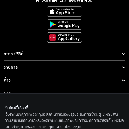
ดาวน์โหลด
แอปพลิเคชั่น
ละคร / ซีรีส์
ละคร/ซีรีส์
รายการ
ซีรีส์นานาชาติ
รายการทั้งหมด
ข่าว
การ์ตูน & เกม
ข่าวทั้งหมด
LIVE
รายการข่าว
ทีวีออนไลน์
เกี่ยวกับเรา
เว็บไซต์นี้ใช้คุกกี้
ข่าวประชาสัมพันธ์
เว็บไซต์นี้ใช้คุกกี้เพื่อวัตถุประสงค์ในการปรับปรุงประสบการณ์ของผู้ใช้ให้ดียิ่งขึ้น
BEC World
ติดตามเราได้ที่
ท่านสามารถศึกษารายละเอียดเพิ่มเติมเกี่ยวกับประเภทของคุกกี้ที่เราจัดเก็บ เหตุผล
ในการใช้คุกกี้ และวิธีการตั้งค่าคุกกี้ได้ใน
นโยบายคุกกี้
รู้จักเรา