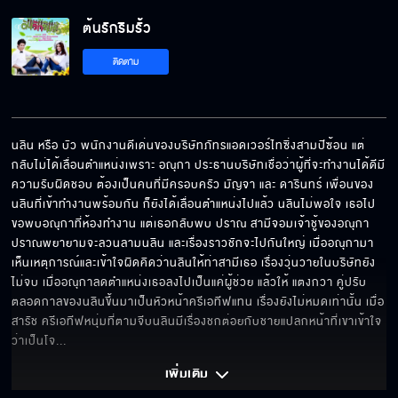
ต้นรักริมรั้ว
ต้นรักริมรั้ว EP.11
ติดตาม
นลิน หรือ บัว พนักงานดีเด่นของบริษัทภัทรแอดเวอร์ไทซิ่งสามปีซ้อน แต่
กลับไม่ได้เลื่อนตำแหน่งเพราะ อณุกา ประธานบริษัทเชื่อว่าผู้ที่จะทำงานได้ดีมี
ความรับผิดชอบ ต้องเป็นคนที่มีครอบครัว มัญจา และ ดารินทร์ เพื่อนของ
นลินที่เข้าทำงานพร้อมกัน ก็ยังได้เลื่อนตำแหน่งไปแล้ว นลินไม่พอใจ เธอไป
ขอพบอณุกาที่ห้องทำงาน แต่เธอกลับพบ ปราณ สามีจอมเจ้าชู้ของอณุกา  
ปราณพยายามจะลวนลามนลิน และเรื่องราวชักจะไปกันใหญ่ เมื่ออณุกามา
เห็นเหตุการณ์และเข้าใจผิดคิดว่านลินให้ท่าสามีเธอ เรื่องวุ่นวายในบริษัทยัง
ไม่จบ เมื่ออณุกาลดตำแหน่งเธอลงไปเป็นแค่ผู้ช่วย แล้วให้ แตงกวา คู่ปรับ
ตลอดกาลของนลินขึ้นมาเป็นหัวหน้าครีเอทีฟแทน เรื่องยังไม่หมดเท่านั้น เมื่อ 
สารัช ครีเอทีฟหนุ่มที่ตามจีบนลินมีเรื่องชกต่อยกับชายแปลกหน้าที่เขาเข้าใจ
ว่าเป็นโจ
... 
เพิ่มเติม 