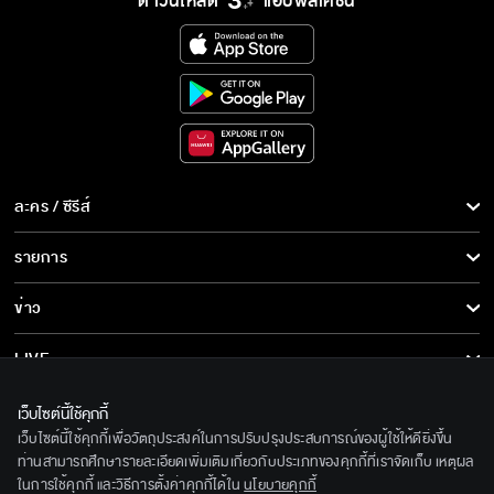
ดาวน์โหลด
แอปพลิเคชั่น
ละคร / ซีรีส์
ละคร/ซีรีส์
รายการ
ซีรีส์นานาชาติ
รายการทั้งหมด
ข่าว
การ์ตูน & เกม
ข่าวทั้งหมด
LIVE
รายการข่าว
ทีวีออนไลน์
เกี่ยวกับเรา
เว็บไซต์นี้ใช้คุกกี้
ข่าวประชาสัมพันธ์
เว็บไซต์นี้ใช้คุกกี้เพื่อวัตถุประสงค์ในการปรับปรุงประสบการณ์ของผู้ใช้ให้ดียิ่งขึ้น
BEC World
ติดตามเราได้ที่
ท่านสามารถศึกษารายละเอียดเพิ่มเติมเกี่ยวกับประเภทของคุกกี้ที่เราจัดเก็บ เหตุผล
ในการใช้คุกกี้ และวิธีการตั้งค่าคุกกี้ได้ใน
นโยบายคุกกี้
รู้จักเรา