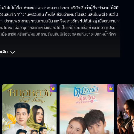
ลับไม่ได้เลื่อนตำแหน่งเพราะ อณุกา ประธานบริษัทเชื่อว่าผู้ที่จะทำงานได้ดีมี
งนลินที่เข้าทำงานพร้อมกัน ก็ยังได้เลื่อนตำแหน่งไปแล้ว นลินไม่พอใจ เธอไป
กา  ปราณพยายามจะลวนลามนลิน และเรื่องราวชักจะไปกันใหญ่ เมื่ออณุกามา
ทยังไม่จบ เมื่ออณุกาลดตำแหน่งเธอลงไปเป็นแค่ผู้ช่วย แล้วให้ แตงกวา คู่ปรับ
เมื่อ สารัช ครีเอทีฟหนุ่มที่ตามจีบนลินมีเรื่องชกต่อยกับชายแปลกหน้าที่เขา
มเติม 