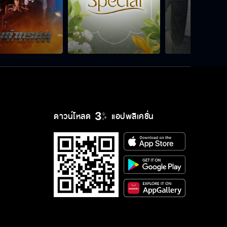
ต้นรักริมรั้ว EP.11
ดาวน์โหลด
แอปพลิเคชั่น