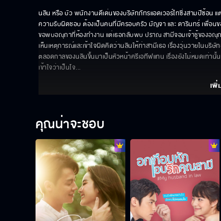
นลิน หรือ บัว พนักงานดีเด่นของบริษัทภัทรแอดเวอร์ไทซิ่งสามปีซ้อน แต่ก
ความรับผิดชอบ ต้องเป็นคนที่มีครอบครัว มัญจา และ ดารินทร์ เพื่อนขอ
ขอพบอณุกาที่ห้องทำงาน แต่เธอกลับพบ ปราณ สามีจอมเจ้าชู้ของอณุ
เห็นเหตุการณ์และเข้าใจผิดคิดว่านลินให้ท่าสามีเธอ เรื่องวุ่นวายในบริษั
ตลอดกาลของนลินขึ้นมาเป็นหัวหน้าครีเอทีฟแทน เรื่องยังไม่หมดเท่านั้น 
เข้าใจว่าเป็นโจ
... 
เพิ่
คุณน่าจะชอบ