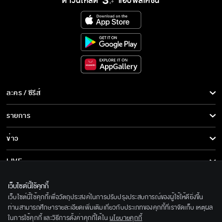
ดาวน์โหลด
แอปพลิเคชั่น
ละคร / ซีรีส์
ละคร/ซีรีส์
รายการ
ซีรีส์นานาชาติ
รายการทั้งหมด
ข่าว
การ์ตูน & เกม
ข่าวทั้งหมด
LIVE
รายการข่าว
ทีวีออนไลน์
เกี่ยวกับเรา
เว็บไซต์นี้ใช้คุกกี้
ข่าวประชาสัมพันธ์
เว็บไซต์นี้ใช้คุกกี้เพื่อวัตถุประสงค์ในการปรับปรุงประสบการณ์ของผู้ใช้ให้ดียิ่งขึ้น
BEC World
ติดตามเราได้ที่
ท่านสามารถศึกษารายละเอียดเพิ่มเติมเกี่ยวกับประเภทของคุกกี้ที่เราจัดเก็บ เหตุผล
ในการใช้คุกกี้ และวิธีการตั้งค่าคุกกี้ได้ใน
นโยบายคุกกี้
รู้จักเรา