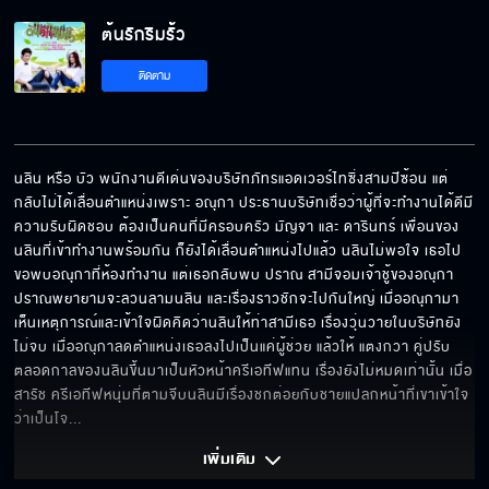
ต้นรักริมรั้ว
ต้นรักริมรั้ว EP.10
ติดตาม
ต้นรักริมรั้ว EP.11
นลิน หรือ บัว พนักงานดีเด่นของบริษัทภัทรแอดเวอร์ไทซิ่งสามปีซ้อน แต่
กลับไม่ได้เลื่อนตำแหน่งเพราะ อณุกา ประธานบริษัทเชื่อว่าผู้ที่จะทำงานได้ดีมี
ความรับผิดชอบ ต้องเป็นคนที่มีครอบครัว มัญจา และ ดารินทร์ เพื่อนของ
นลินที่เข้าทำงานพร้อมกัน ก็ยังได้เลื่อนตำแหน่งไปแล้ว นลินไม่พอใจ เธอไป
ขอพบอณุกาที่ห้องทำงาน แต่เธอกลับพบ ปราณ สามีจอมเจ้าชู้ของอณุกา  
ปราณพยายามจะลวนลามนลิน และเรื่องราวชักจะไปกันใหญ่ เมื่ออณุกามา
เห็นเหตุการณ์และเข้าใจผิดคิดว่านลินให้ท่าสามีเธอ เรื่องวุ่นวายในบริษัทยัง
ไม่จบ เมื่ออณุกาลดตำแหน่งเธอลงไปเป็นแค่ผู้ช่วย แล้วให้ แตงกวา คู่ปรับ
ตลอดกาลของนลินขึ้นมาเป็นหัวหน้าครีเอทีฟแทน เรื่องยังไม่หมดเท่านั้น เมื่อ 
สารัช ครีเอทีฟหนุ่มที่ตามจีบนลินมีเรื่องชกต่อยกับชายแปลกหน้าที่เขาเข้าใจ
ว่าเป็นโจ
... 
เพิ่มเติม 