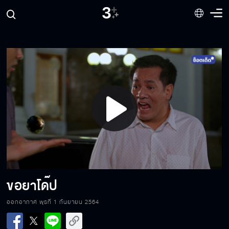
ธรรมะย่อมชนะอธรรม
10 บาท จะเอาไปทำอะไรได้
Play
แค่ภาพลวงตา
Video
แผนยั่วผี
ขอยาโด๊ป
ออกอากาศ พุธที่ 1 กันยายน 2564
วิญญาณเกเร