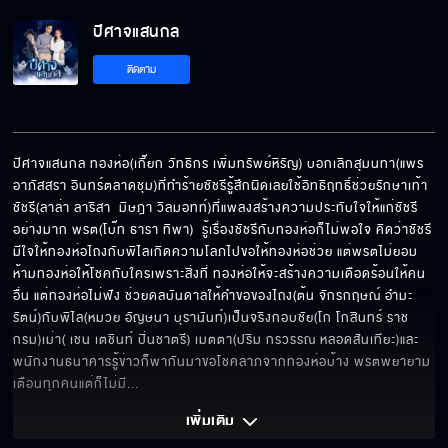
ปีศาจแสนกล
ต่อไปนี้ชัชจะเชื่อใจพรต
ติดตาม
ทองห่อกับพรตก็คือคนเดียวกัน
ปีศาจแสนกล ทองห่อ(เกี๊ยก วัทธิกร เพิ่มทรัพย์หิรัญ) บอกเลิกสุมนทา(แพร 
อาภัสสรา อินทร์ตลาดชุม)ที่ทำร้ายชัชรีรู้สึกผิดเลยใช้อิทธิฤทธิ์ช่วยรักษาเท้า
ชัชรี(ลาล่า ลาริสา  มิษฎา วิลมอทท์)ที่แพลงสร้างความประทับใจให้แก่ชัชรี
ในที่สุดคุณจะได้ไปที่ชอบ ๆ ซะที
อย่างมาก พรต(โบ๊ท ธารา ทิพา)  รู้เรื่องชัชรีกับทองห่อก็ไม่พอใจ คิดว่าชัชรี
มีใจให้ทองห่อไถงกับพิไลเกิดความโลภไปขอให้ทองห่อช่วย แต่พรตไม่ยอม 
ห้ามทองห่อให้โชคกับใครเพราะสิ่งที่ ทองห่อให้จะสร้างความเดือดร้อนให้คน
อื่น แต่ทองห่อไม่ฟัง ช่วยดลบันดาลให้คำขอของไถง(ต้น จักรกฤษณ์ อำมะ
รัตน์)กับพิไล(หมวย อัญษนา บุรานันท์)เป็นจริงกอบชัย(โก โกสินทร์ ราช
ชัชชอบพรตที่เป็นแบบไหนกันแน่
กรม)เม่า( เชน เตชินท์ ปิ่นชาตรี) เมตตา(ปริม กรวรรณ หลอดสันเทียะ)และ
พนักงานธนาคารรู้ข่าวก็พากันมาขอโชคลาภจากทองห่อบ้าง พรตพยายาม
เตือนทุกคนแต่ก็ไม่มี
... 
คนที่รักชัชคือพรตหรือเปล่า
เพิ่มเติม 