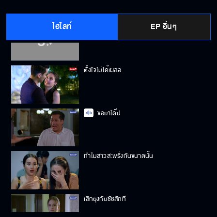
ไฮไลท์
EP อื่นๆ
ละแล้วซึ่งกิเลส
ตั้งใจไม่ได้เผลอ
ขอยาโด๊ป
ทำไมสาวสะพรั่งกันขนาดนั้น
เลิกยุ่งกับชัชสักที