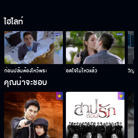
เลิกหลอกตัวเองสักที
ไฮไลท์
ผมไม่เคยโกรธพี่เลย
เหนื่อยที่จะสู้ต่อไปแล้ว
ก่อนปล้นต้องไหว้พระ
อดใจไม่ไหวแล้ว
วิญ
คุณน่าจะชอบ
คนที่ชัชรักก็คือพรต
ขอสิงร่างหน่อย