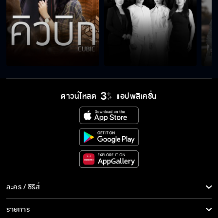
ผมป่าวนะครับหมอ
คำสาปที่ต้องแก้
ดาวน์โหลด
แอปพลิเคชั่น
พลังน้ำปลาร้า
สงบจิตสงบใจ
ละคร / ซีรีส์
พิสูจน์ความเป็นชาย
ละคร/ซีรีส์
รายการ