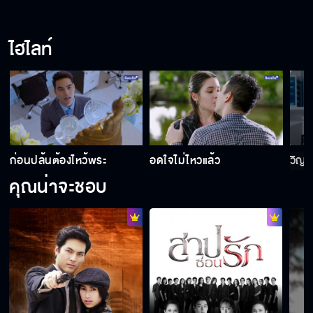
ไฮไลท์
ก่อนปล้นต้องไหว้พระ
อดใจไม่ไหวแล้ว
วิญ
คุณน่าจะชอบ