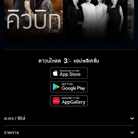
ดาวน์โหลด
แอปพลิเคชั่น
ละคร / ซีรีส์
ละคร/ซีรีส์
รายการ