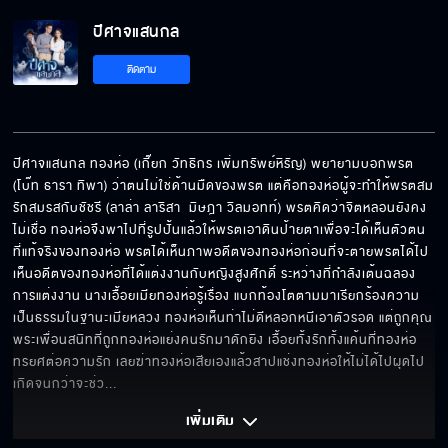
ปีศาจแสนกล
ติดตาม
ปีศาจแสนกล ทองห่อ (เกี๊ยก วัทธิกร เพิ่มทรัพย์หิรัญ) พยายามบอกพรต 
(โบ๊ท ธารา ทิพา) ว่าตนไม่ใช่ด้านมืดของพรต แต่คือทองห่อผู้จะทำให้พรตสม
รักสมรสกับชัชรี (ลาล่า ลาริสา  มิษฎา วิลมอทท์) พรตคิดว่าจิตหลอนยังคง
ไม่เชื่อ ทองห่อจึงพาไปที่รูปปั้นแล้วให้พรตเอาดินป้ายตาเพื่อจะได้เห็นตัวตน
ที่แท้จริงของทองห่อ พรตได้เห็นภาพอดีตของทองห่อก่อนที่จะตายพรตได้ไป
เห็นอดีตของทองห่อที่ได้แต่งงานกับหญิงสูงศักดิ์ ระหว่างที่กำลังเต้นฉลอง
การแต่งงาน นางเอื้อยเมียทองห่อรู้เรื่อง แบกท้องโตตามมาเรียกร้องความ
เป็นธรรมในฐานะเมียหลวง ทองห่อเห็นท่าไม่ดีหลอกหนีเอาตัวรอด แต่ถูกคุณ
พระเพื่อนสนิทที่ถูกทองห่อแย่งคนรักมาดักยิง เอื้อยทั้งรักทั้งแค้นที่ทองห่อ
ทรยศต่อความรัก เลยฆ่าทองห่อเสียเองแล้วสาปแช่งทองห่อให้ไม่ได้ไปผุดไป
เกิดจนกว่าจะช่ว
... 
เพิ่มเติม 