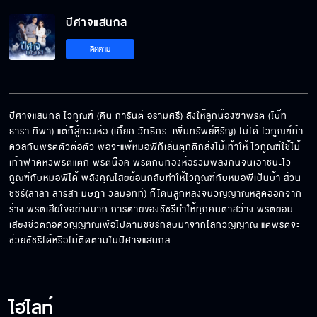
ปีศาจแสนกล
ติดตาม
ปีศาจแสนกล ไวกูณฑ์ (คิน การันต์ อร่ามศรี) สั่งให้ลูกน้องฆ่าพรต (โบ๊ท 
ธารา ทิพา) แต่ก็สู้ทองห่อ (เกี๊ยก วัทธิกร  เพิ่มทรัพย์หิรัญ) ไม่ได้ ไวกูณฑ์ท้า
ดวลกับพรตตัวต่อตัว พอจะแพ้หมอพีก็เล่นตุกติกส่งไม้เท้าให้ ไวกูณฑ์ใช้ไม้
เท้าฟาดหัวพรตแตก พรตน็อค พรตกับทองห่อรวมพลังกันจนเอาชนะไว
กูณฑ์กับหมอพีได้ พลังคุณไสยย้อนกลับทำให้ไวกูณฑ์กับหมอพีเป็นบ้า ส่วน
ชัชรี(ลาล่า ลาริสา มิษฎา วิลมอทท์) ก็โดนลูกหลงจนวิญญาณหลุดออกจาก
ร่าง พรตเสียใจอย่างมาก การตายของชัชรีทำให้ทุกคนตาสว่าง พรตยอม
เสี่ยงชีวิตถอดวิญญาณเพื่อไปตามชัชรีกลับมาจากโลกวิญญาณ แต่พรตจะ
ช่วยชัชรีได้หรือไม่ติดตามในปีศาจแสนกล
ไฮไลท์