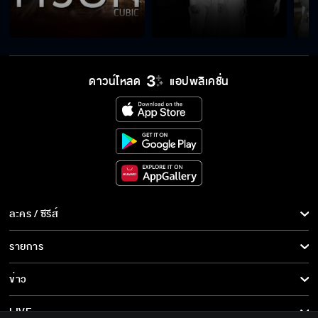
ดาวน์โหลด
แอปพลิเคชั่น
ละคร / ซีรีส์
ละคร/ซีรีส์
รายการ
ซีรีส์นานาชาติ
รายการทั้งหมด
ข่าว
การ์ตูน & เกม
ข่าวทั้งหมด
LIVE