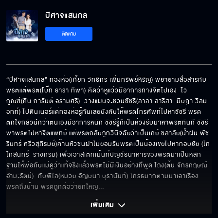
ปีศาจแสนกล
ติดตาม
“ปีศาจแสนกล” ทองห่อ(เกี๊ยก วัทธิกร เพิ่มทรัพย์หิรัญ) พยายามสื่อสารกับ
พรตแต่พรต(โบ๊ท ธารา ทิพา) คิดว่าหูแว่วมีอาการทางจิตไปเอง  ไว
กูณฑ์(คิน การันต์ อร่ามศรี)  วางแผนจะชวนชัชรี(ลาล่า ลาริสา  มิษฎา วิลม
อทท์) ไปดินเนอร์แต่ทองห่อรู้ทันเลยบังคับให้พรตโทรศัพท์ไปหาชัชรี พรต
ตกใจกลัวนึกว่าตนเองมีอาการหนัก ชัชรีรู้ก็เป็นห่วงรีบมาหาพรตทันที ชัชรี
พาพรตไปหาจิตแพทย์ แต่พรตกลับถูกวินิจฉัยว่าเป็นเกย์ ชลาลัย(น้ำฝน พัช
รินทร์ ศรีวสุภิรมย์)ค้านหัวชนฝาไม่ยอมรับพรตเป็นน้องเขยไปหากอบชัย (โก 
โกสินทร์  ราชกรม) เพื่อเอาสเตทเม้นท์บัญชีธนาคารของพรตมาเป็นหลัก
ฐานให้พ่อกับแม่ดูว่าแท้จริงแล้วพรตไม่มีเงินอย่างที่พูด ไถง(ต้น จักรกฤษณ์ 
อำมะรัตน์)  กับพิไล(หมวย อัญษนา บุรานันท์) โกรธมากตามมาเอาเรื่อง
พรตถึงบ้าน พรตถูกต่อว่ายกใหญ
... 
เพิ่มเติม 