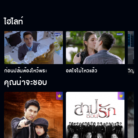
ไฮไลท์
ก่อนปล้นต้องไหว้พระ
อดใจไม่ไหวแล้ว
วิญ
คุณน่าจะชอบ