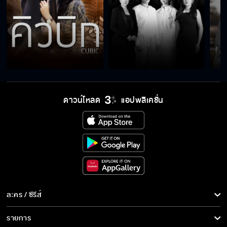
ดาวน์โหลด
แอปพลิเคชั่น
ละคร / ซีรีส์
ละคร/ซีรีส์
รายการ