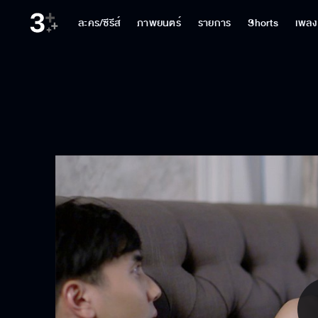
ละคร/ซีรีส์
ภาพยนตร์
รายการ
Shorts
เพลง