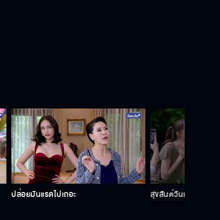
ฉันบอกลูก ไม่ได้บอกเธอ
ดูแลตัวเองดี ๆ
คนอย่างคุณ...ทั้งโง่และหูเบา
ฉันห่วงลูกหรอกนะ...ไม่ได้ห่วงเธอ
ปล่อยมันแรดไปเถอะ
สุขสันต์วันเกิดนะจิ๋ว