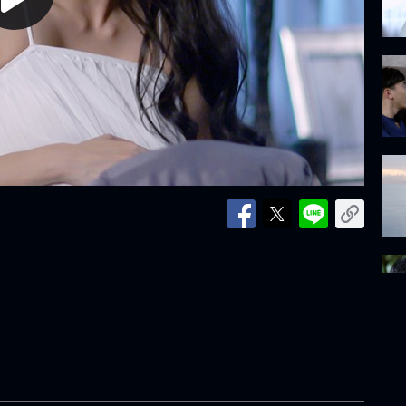
lay
ideo