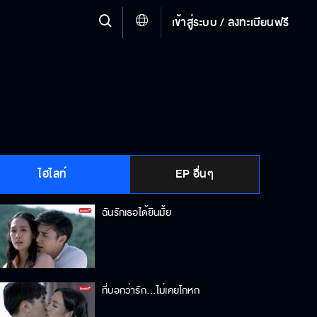
เข้าสู่ระบบ / ลงทะเบียนฟรี
ไฮไลท์
EP อื่นๆ
ฉันรักเธอได้ยินมั้ย
ที่บอกว่ารัก…ไม่เคยโกหก