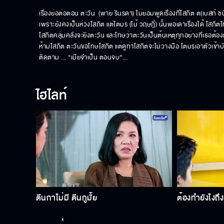
เรื่องย่อต่อตอน ตะวัน  (พาย รินรดา) ไม่ยอมพูดเรื่องที่โสภิต ต(เบสท์ 
เพราะยังคงเป็นห่วงโสภิต แต่โตมร (ไม้ วฤษฎิ์) นั้นพอเดาเรื่องได้ โส
โสภิตคลุ่มคลั่งจะยิงตะวัน และโทษว่าตะวันเป็นต้นเหตุทุกอย่างที่เธอต
ห้ามโสภิต ตะวันขอโทษโสภิต แต่ดูท่าโสภิตจะไม่วางมือ โตมรเอาตัวเข้า
ติดตาม ... “เมียจำเป็น ตอนจบ”...
ไฮไลท์
ตีนกาไม่มี ตีนกูมั้ย
ต้องทำยังไงถึง