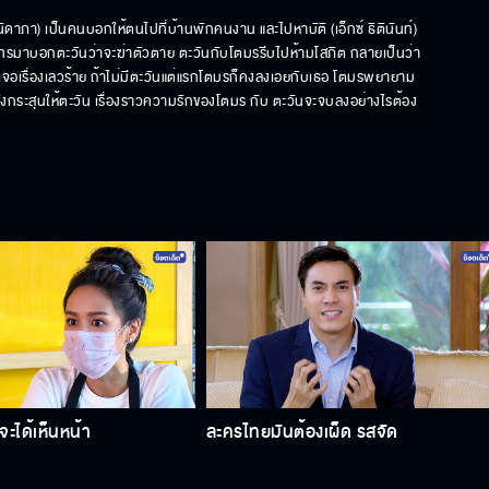
ชนิดาภา) เป็นคนบอกให้ตนไปที่บ้านพักคนงาน และไปหาบัติ (เอ็กซ์ ธิตินันท์) 
ภิตโทรมาบอกตะวันว่าจะฆ่าตัวตาย ตะวันกับโตมรรีบไปห้ามโสภิต กลายเป็นว่า
้องเจอเรื่องเลวร้าย ถ้าไม่มีตะวันแต่แรกโตมรก็คงลงเอยกับเธอ โตมรพยายาม
บังกระสุนให้ตะวัน เรื่องราวความรักของโตมร กับ ตะวันจะจบลงอย่างไรต้อง
จะได้เห็นหน้า
ละครไทยมันต้องเผ็ด รสจัด