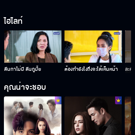
คุณไม่รักผมเหรอ
ไฮไลท์
คุณก็หึงฉันจริงๆ นะเนี่ย
แค่นี้ก็ทำอะไรฉันไม่ได้
ตีนกาไม่มี ตีนกูมั้ย
ต้องทำยังไงถึงจะได้เห็นหน้า
ละคร
คุณน่าจะชอบ
ปากจะฉีกถึงหูอยู่แล้ว
หนูจะเป็นเจ้าสาวเอง