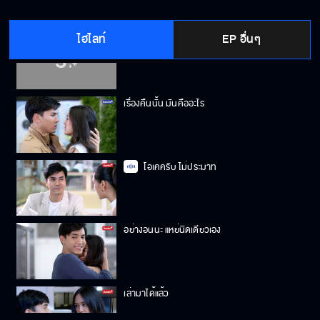
ไฮไลท์
EP อื่นๆ
ฉันไม่ตรวจร่างกาย
เรื่องคืนนั้น มันคืออะไร
โอเคครับ ไม่ประมาท
อย่างอนนะ แหย่นิดเดียวเอง
เล่ามาได้แล้ว