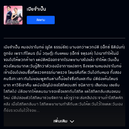
เมียจำเป็น
วันนี้ฉันยังไม่พร้อม
ติดตาม
ลืม ๆ มันไปซะ
เมียจำเป็น หมอปราโมทย์ (ยูโด ธรรม์ธัช) มาบอกว่าพวกบัติ (เอ็กซ์ ธิตินันท์) 
ถูกยิง เพราะที่โตมร (ไม้ วฤษฎิ์) กับแหยม (เอ็กซ์ จตุรงค์) ไปเผาทำให้ไม่มี
ของไปให้พวกค้ายา แต่บัติหนีออกจากโรงพยาบาลไปแล้ว ทำให้ตะวันเป็น
กำลังสอนดูยอดขาย
ห่วงโตมรมากตะวันรู้สึกว่าตัวเองมีอาการแปลกๆ จึงขอตามหมอปราโมทย์
เข้าเมืองไปแอบซื้อที่ตรวจครรภ์มาตรวจ โตมรหึงที่ตะวันไปกับหมอ ทั้งสอง
คนจึงทะเลาะกันไม่ยอมพูดกันต่างก็น้อยใจซึ่งกันและกัน บัติยังแค้นโตมร
มาก หาวิธีเอาคืน แต่บังเอิญไปเจอโสภิต(เบสท์ ชนิดาภา) เสียก่อน เลยจับ
โสภิตไป บัติอยากให้ดตมรมาเจอเพื่อแลกกับโสภิต แต่โสภิตกลับเสนอแผน
ไอ้คนลามก
ใหม่ บัติปล่อยตัวโสภิตมาช่วยจัดการ แล้วขู่ว่าจะส่งคลิปประจานถ้าโสภิตหัก
หลัง เมื่อโสภิตกลับมา โสภิตพยายามทำดีกับตะวันให้ตะวันไว้ใจแต่ตะวันเอง
ก็ยังระแวงไม่ไว้ใจอย
... 
แบนขนาดนี้...เอาอะไรมาอาย
เพิ่มเติม 