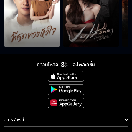
ห้ามทำอะไรฉันนะ
เธอมองอะไร
ดาวน์โหลด
แอปพลิเคชั่น
เธอจับก้นฉัน!!!
จับตูดฉัน แล้วยังว่าฉันลามกอีก
หยุดมโนได้ละ...เดี๋ยวโดนมีดบาด
ละคร / ซีรีส์
ละคร/ซีรีส์