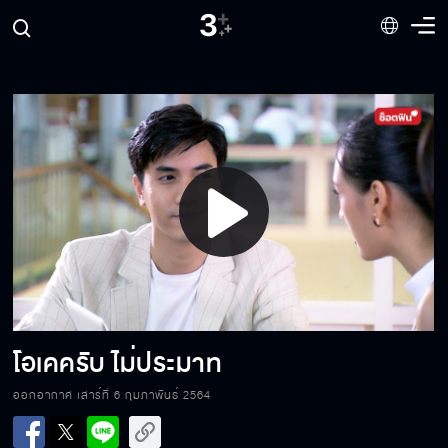
โดนใครปล้นมาเหรอ
นังงูพิษ…เลี้ยงไม่เชื่อง
Play
ไม่เจียมกะลาหัว
Video
น้องหยาดเป็นอะไรมากมั้ย
โอเคครับ ไม่ประมาท
ออกอากาศ เสาร์ที่ 6 กุมภาพันธ์ 2564
อยากรู้แต่ไม่อยากฟัง