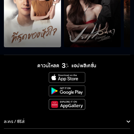
โอเคครับ ไม่ประมาท
อย่างอนนะ แหย่นิดเดียวเอง
ดาวน์โหลด
แอปพลิเคชั่น
เล่ามาได้แล้ว
วันนี้ฉันยังไม่พร้อม
ลืม ๆ มันไปซะ
ละคร / ซีรีส์
ละคร/ซีรีส์