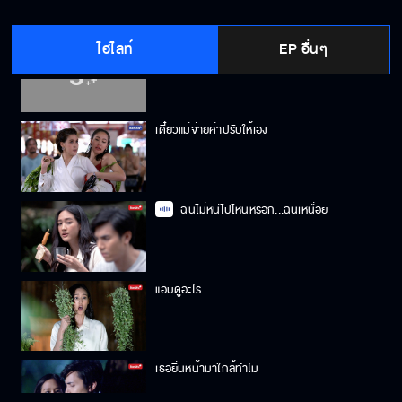
ไฮไลท์
EP อื่นๆ
น้ำขึ้นแล้ว…ฉันกลับไม่ได้
เดี๋ยวแม่จ่ายค่าปรับให้เอง
ฉันไม่หนีไปไหนหรอก...ฉันเหนื่อย
แอบดูอะไร
เธอยื่นหน้ามาใกล้ทำไม