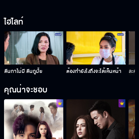
ไม่เจียมกะลาหัว
ไฮไลท์
น้องหยาดเป็นอะไรมากมั้ย
อยากรู้แต่ไม่อยากฟัง
ตีนกาไม่มี ตีนกูมั้ย
ต้องทำยังไงถึงจะได้เห็นหน้า
ละคร
คุณน่าจะชอบ
ฉันไม่ตรวจร่างกาย
เรื่องคืนนั้น มันคืออะไร