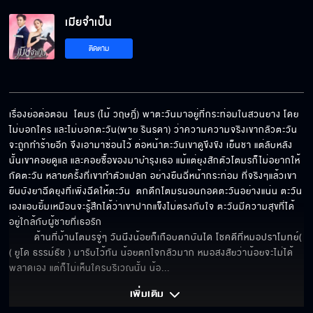
เมียจำเป็น
คุณไม่ได้น่ากลัวแบบที่พยายามทำอยู่
ติดตาม
จะไปหาที่พักผ่อนสมอง
เรื่องย่อต่อตอน  โตมร (ไม้ วฤษฎิ์) พาตะวันมาอยู่ที่กระท่อมในสวนยาง โดย
ไม่บอกใคร และไม่บอกตะวัน(พาย รินรดา) ว่าความความจริงเขากลัวตะวัน
จะถูกทำร้ายอีก จึงเอามาซ่อนไว้ ต่อหน้าตะวันเขาดูขึงขัง เย็นชา แต่ลับหลัง
ที่ให้ไปไม่ได้หวังอะไรเลย
นั้นเขาคอยดูแล และคอยซื้อของมาบำรุงเธอ แม้แต่ยุงสักตัวโตมรก็ไม่อยากให้
กัดตะวัน หลายครั้งที่เขาทำตัวแปลก อย่างยืนฉี่หน้ากระท่อม ที่จริงๆแล้วเขา
ยืนบังยาฉีดยุงที่เพิ่งฉีดให้ตะวัน  ตกดึกโตมรนอนกอดตะวันอย่างแน่น ตะวัน
เองแอบยิ้มเหมือนจะรู้สึกได้ว่าเขาปากแข็งไม่ตรงกับใจ ตะวันมีความสุขที่ได้
อยู่ใกล้กับผู้ชายที่เธอรัก 

โดนใครปล้นมาเหรอ
         ด้านที่บ้านโตมรจู่ๆ วันนึงน้อยก็เกือบตกบันได โชคดีที่หมอปราโมทย์( 
( ยูโด ธรรม์ธัช ) มารับไว้ทัน น้อยตกใจกลัวมาก หมอสงสัยว่าน้อยจะไม่ได้
พลาดเอง แต่ก็ไม่เห็นใครบริเวณนั้น น้อ
... 
นังงูพิษ…เลี้ยงไม่เชื่อง
เพิ่มเติม 