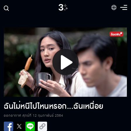
ฉันห่วงลูกหรอกนะ...ไม่ได้ห่วงเธอ
สู้ต่อไปก็ไม่มีวันชนะ
Play
ไหนบอกพ่อซิว่าอยากชื่ออะไร
Video
เล่ามาให้หมดเลยนะ
ฉันไม่หนีไปไหนหรอก...ฉันเหนื่อย
ออกอากาศ ศุกร์ที่ 12 กุมภาพันธ์ 2564
จับเข้าคุกให้หมด