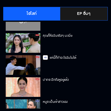
ไฮไลท์
EP อื่นๆ
คุณไม่รักผมเหรอ
คุณก็หึงฉันจริงๆ นะเนี่ย
แค่นี้ก็ทำอะไรฉันไม่ได้
ปากจะฉีกถึงหูอยู่แล้ว
หนูจะเป็นเจ้าสาวเอง