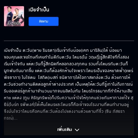
เมียจำเป็น
ห้ามทำอะไรฉันนะ
ติดตาม
เธอมองอะไร
เมียจำเป็น ตะวัน(พาย รินรดา)เริ่มเข้ากับน้อย(เคท มาริลิน)ได้ น้อยมา
ขอบคุณและขอโทษที่เคยทำไม่ดีกับตะวัน โตมร(ไม้ วฤษฎิ์)รู้สึกดีใจที่ทั้งสอง
เริ่มเข้าใจกัน แต่ตะวันก็รู้สึกผิดที่หลอกลวงทุกคน รวมทั้งโตมรกับตะวันก็
เธอจับก้นฉัน!!!
ผูกพันกันมากขึ้น แต่ตะวันก็ต้องหักห้ามใจเพราะโตมรเป็นของหยาดฟ้า(แพร์ 
พิชชาภา) ไม่ใช่ตน  โสภิต(เบสท์ ชนิดาภา)ได้โอกาสแกล้งตะวัน ด้วยการให้
ตะวันช่วยทำงานติดต่อลูกค้าต่างประเทศ เป็นเหตุให้ตะวันที่รู้เท่าไม่ถึงการณ์
รับออเดอร์ลูกค้ามาจำนวนมากจนผลิตไม่ทัน โตมรโกรธมากที่ทำให้งานเสีย
จับตูดฉัน แล้วยังว่าฉันลามกอีก
หาย แต่ตง (ทูน หิรัญทรัพย์)ก็ปรับความเข้าใจให้ทุกคนช่วยกันหาทางแก้ไข สุ
ธีร์(ไบร์ท รพีพงศ์)ได้เห็นโตมรและโตมรก็คือเจ้าของโรงงานที่ตนทำงานอยู่ 
จึงมั่นใจว่าโตมรคือคนที่ตะวันต้องไปแต่งงานด้วยตามที่จิ๋ว (ซีน ภัสธรา
กรณ์)
... 
หยุดมโนได้ละ...เดี๋ยวโดนมีดบาด
เพิ่มเติม 