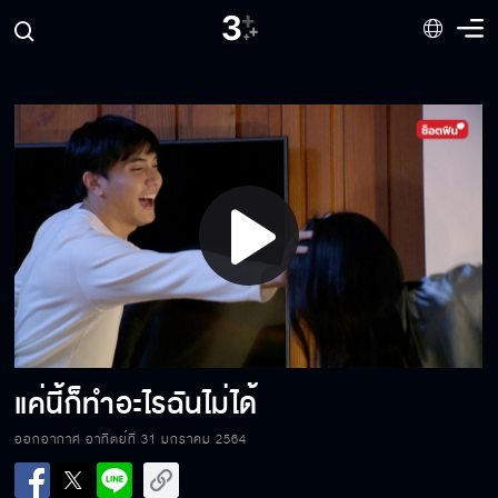
วันนี้ฉันยังไม่พร้อม
ลืม ๆ มันไปซะ
Play
กำลังสอนดูยอดขาย
Video
ไอ้คนลามก
แค่นี้ก็ทำอะไรฉันไม่ได้
ออกอากาศ อาทิตย์ที่ 31 มกราคม 2564
แบนขนาดนี้...เอาอะไรมาอาย