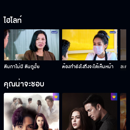
มาดูละครด้วยกันก่อน
ไฮไลท์
หยุดมโน ห้องเธออยู่ทางโน้น
ชิดกว่านี้ได้มั้ย
ตีนกาไม่มี ตีนกูมั้ย
ต้องทำยังไงถึงจะได้เห็นหน้า
ละคร
คุณน่าจะชอบ
ผู้หญิงอย่างฉันไม่จำเป็นต้องง้อผู้ชายอย่างคุณ
หน้าตาคุณออกจะหื่นกาม