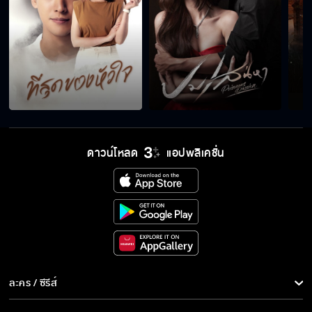
ผมจะจอด ผมมาก่อน
ขนาดวันนี้ไม่ได้แต่งเต็มนะเนี่ย
ดาวน์โหลด
แอปพลิเคชั่น
คู่หมั้นอยู่ใกล้กันผิดหรือไง
สุขสันต์วันเกิดนะจิ๋ว
ปล่อยมันแรดไปเถอะ
ละคร / ซีรีส์
ละคร/ซีรีส์