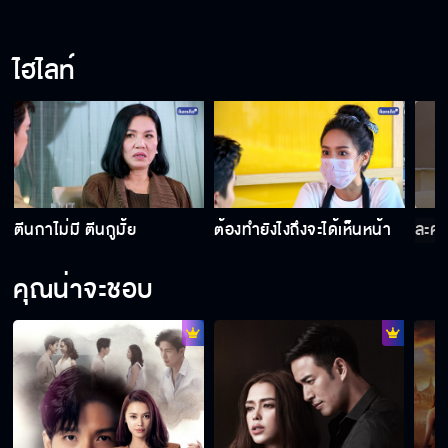
โอเคครับ ไม่ประมาท
ไฮไลท์
อย่างอนนะ แหย่นิดเดียวเอง
เล่ามาได้แล้ว
ตีนกาไม่มี ตีนกูมั้ย
ต้องทำยังไงถึงจะได้เห็นหน้า
ละคร
คุณน่าจะชอบ
วันนี้ฉันยังไม่พร้อม
ลืม ๆ มันไปซะ