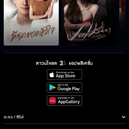
กำลังสอนดูยอดขาย
ไอ้คนลามก
ดาวน์โหลด
แอปพลิเคชั่น
แบนขนาดนี้...เอาอะไรมาอาย
คุณไม่รักผมเหรอ
คุณก็หึงฉันจริงๆ นะเนี่ย
ละคร / ซีรีส์
ละคร/ซีรีส์