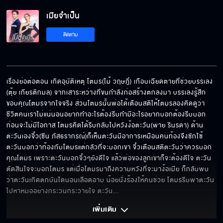
เมียจำเป็น
ไม่เจียมกะลาหัว
ติดตาม
น้องหยาดเป็นอะไรมากมั้ย
เรื่องย่อต่อตอน เกิดอุบัติเหตุ โตมร(ไม้ วฤษฎิ์) เกือบเฉียดตายที่ช่วยบรรเลง 
(ตุ้ย เกียรติกมล) จากเสาระหว่างที่ขนกำลังก่อสร้างตกลงมา บรรเลงรู้สึก
ขอบคุณโตมรจากใจจริง ส่วนโตมรนั้นพ่อได้เตือนสติให้โตมรลองคิดดูว่า
อยากรู้แต่ไม่อยากฟัง
ชีวิตคนเราไม่แน่นอนอยากทำอะไรต้องรีบทำมีอะไรอยากบอกต้องรีบบอก 
ก่อนจะไม่มีโอกาส โตมรคิดได้รีบกลับไปหวังง้อตะวัน(พาย รินรดา) ด้าน
ตะวันเองจิ๋ว(ซีน ภัสธรากรณ์)ก็เห็นตะวันมีอาการเหมือนคนท้องจึงซักไซ้
ตะวันบอกว่าท้องกับโตมรแต่กลัวที่จะบอกเขา จิ๋วเตือนสติตะวันว่าควรบอก
คุณโตมร เพราะตะวันบอกจิ๋วๆยังดีใจ แล้วพ่อของลูกเขาก็จะต้องดีใจ ตะวัน
ฉันไม่ตรวจร่างกาย
ตัดสินใจจะบอกโตมร แต่เมื่อโตมรมาถึงความหวังที่จะมาง้อเมีย ก็กลับพบ
ว่าตะวันเกิดตกบันไดนอนเลือดอาบ น้อยนั่งร้องให้คนช่วย โตมรรีบพาตะวัน
ไปหาหมออย่างกระวนกระวายใจ ตะวัน
... 
เรื่องคืนนั้น มันคืออะไร
เพิ่มเติม 