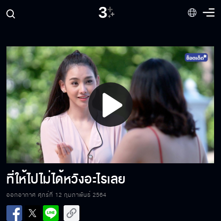
น้ำขึ้นแล้ว…ฉันกลับไม่ได้
เดี๋ยวแม่จ่ายค่าปรับให้เอง
Play
ฉันไม่หนีไปไหนหรอก...ฉันเหนื่อย
Video
แอบดูอะไร
ที่ให้ไปไม่ได้หวังอะไรเลย
ออกอากาศ ศุกร์ที่ 12 กุมภาพันธ์ 2564
เธอยื่นหน้ามาใกล้ทำไม