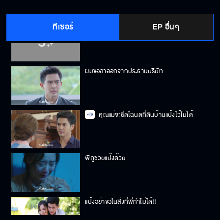
ทีเซอร์
EP อื่นๆ
ความทรงจำผมกลับมาแล้ว
ผมขอลาออกจากประธานบริษัท
คุณแม่จะยึดโฉนดที่ดินบ้านแป้งไว้ไม่ได้
พี่ภูช่วยแป้งด้วย
แป้งอย่าขอในสิ่งที่พี่ทำไม่ได้!!