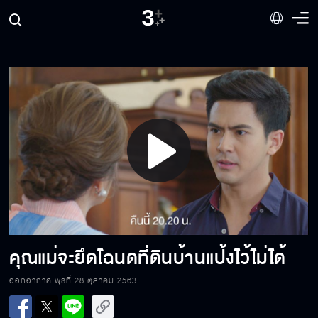
Play
พี่รักแป้ง
Video
ฉันต้องการให้ริตามีความสุข
คุณแม่จะยึดโฉนดที่ดินบ้านแป้งไว้ไม่ได้
ออกอากาศ พุธที่ 28 ตุลาคม 2563
ริตาขอมาอยู่ด้วยนะคะ