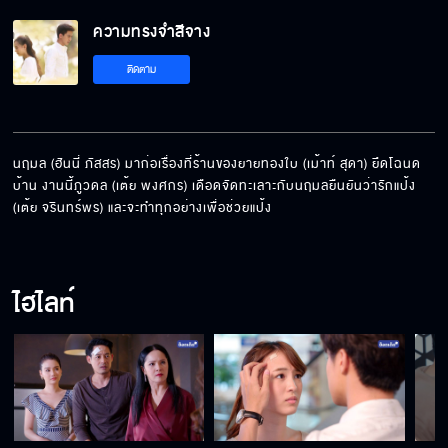
ความทรงจำสีจาง
น่ารักเกินไปแล้วนะ
ติดตาม
พี่ไม่ได้คิดอะไรกับเขา
นฤมล (ฮันนี่ ภัสสร) มาก่อเรื่องที่ร้านของยายทองใบ (เม้าท์ สุดา) ยึดโฉนด
บ้าน งานนี้ภูวดล (เต้ย พงศกร) เดือดจัดทะเลาะกับนฤมลยืนยันว่ารักแป้ง 
(เต้ย จรินทร์พร) และจะทำทุกอย่างเพื่อช่วยแป้ง
ห่างกันสักพัก
ไฮไลท์
พิสูจน์ความจริง
สั่งสอนหลานสาวของยาย ไมให้มายุ่งกับลูกชาย
ฉันอีก!!