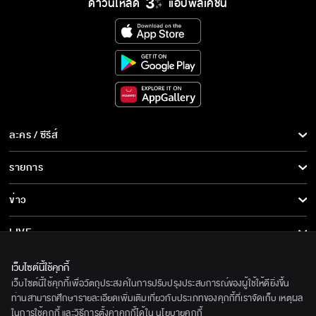
ดาวน์โหลด
แอปพลิเคชั่น
ความทรงจำสีจาง เริ่ม 17 ก.ย. นี้
ความทรงจำสีจาง เร็ว ๆ นี้
ละคร / ซีรีส์
ละคร/ซีรีส์
รายการ
ซีรีส์นานาชาติ
รายการทั้งหมด
ข่าว
การ์ตูน & เกม
ข่าวทั้งหมด
LIVE
รายการข่าว
ทีวีออนไลน์
เกี่ยวกับเรา
เว็บไซต์นี้ใช้คุกกี้
ข่าวประชาสัมพันธ์
เว็บไซต์นี้ใช้คุกกี้เพื่อวัตถุประสงค์ในการปรับปรุงประสบการณ์ของผู้ใช้ให้ดียิ่งขึ้น
BEC World
ติดตามเราได้ที่
ท่านสามารถศึกษารายละเอียดเพิ่มเติมเกี่ยวกับประเภทของคุกกี้ที่เราจัดเก็บ เหตุผล
ในการใช้คุกกี้ และวิธีการตั้งค่าคุกกี้ได้ใน
นโยบายคุกกี้
รู้จักเรา