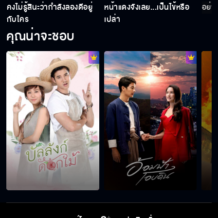
คงไม่รู้สินะว่ากำลังลองดีอยู่
หน้าแดงจังเลย...เป็นไข้หรือ
อย่าร
กับใคร
เปล่า
ภูวดลมีสิทธิ์เป็นพี่ป้องของแป้ง!!!
คุณน่าจะชอบ
แป้งถูกยิง!!
ยายกับพี่ป้องเป็นชีวิตของแป้ง
เอาผิดคนร้ายได้แล้ว
ความทรงจำสีจาง คืนนี้เสนอเป็นตอนแรก