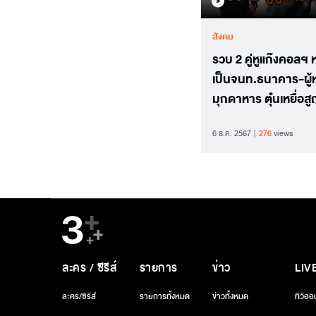
สังคม
รวบ 2 คู่หูแก๊งคอลฯ
เป็นจนท.ธนาคาร-ผู
มุกดาหาร ตุ๋นเหยื่อสู
รวมกว่า 300 ล้าน
6 ธ.ค. 2567
276
views
ละคร / ซีรีส์
รายการ
ข่าว
LIV
ละคร/ซีรีส์
รายการทั้งหมด
ข่าวทั้งหมด
ทีวีออ