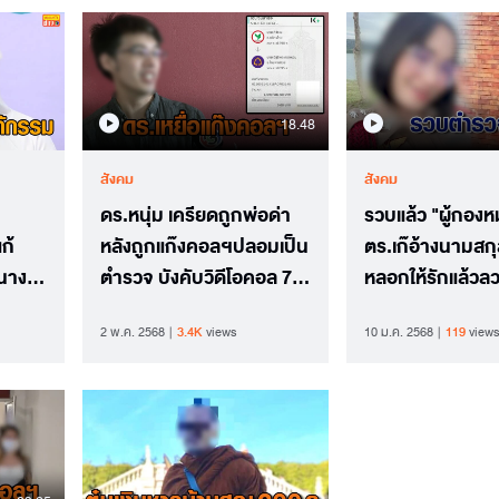
18.48
สังคม
สังคม
ดร.หนุ่ม เครียดถูกพ่อด่า
รวบแล้ว "ผู้กอง
ก้
หลังถูกแก๊งคอลฯปลอมเป็น
ตร.เก๊อ้างนามสกุ
นาง
ตำรวจ บังคับวิดีโอคอล 7
หลอกให้รักแล้วลวง
ีไอพี
วัน 7 คืน ตุ๋นเงินสูญ 8.5
ทำเพราะอยากเท่
2 พ.ค. 2568
3.4K
views
10 ม.ค. 2568
119
views
ล้าน