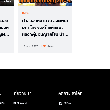
03.25
สังคม
 หลอก
ศาลออกหมายจับ อดีตพระ
้หมวด
มหา โกงเงินสร้างตึกรพ.
ญเงิน
หลอกตุ๋นเงินญาติโยม นำไป
เล่นพนันออนไลน์ สูญกว่า
16 พ.ย. 2567
1.3K
views
200 ล้าน
E
เกี่ยวกับเรา
ติดตามเราได้ที่
นไลน์
BEC World
3Plus