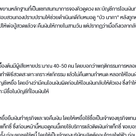
น นำพยานหลักฐานที่เป็นแชทสนทนาการจองคิวดูดวง และบัญชีการโอนเงินท
นสอบสวนกองปราบปรามให้ช่วยดำเนินคดีกับหมอดู “บัว นาคา” หลังถู
ไปให้พ่อปู่สวดแล้วจะคืนเงินให้ภายในสามวัน แต่ปรากฏว่าเมื่อถึงเวลากล
เบื้องต้นมีผู้เสียหายประมาณ 40-50 คน โดยบอกว่าพฤติกรรมการหล
ินทำพิธีสวดสะเดาะเคราะห์แก้กรรม แล้วไม่คืนตามกำหนด หลอกให้โอนเ
เหยื่อ โดยอ้างว่ามีคนโอนเงินผิดก่อนให้โอนเงินกลับให้ตัวเอง ซึ่งทำให้
มีชื่อในบัญชีที่โอนเงินให้
ยืมเงินทำธุรกิจและขอคืนเงิน โดยให้เหยื่อใช้ชื่อเป็นเจ้าของธุรกิจแทน
ท็กซี่ ซึ่งก่อนหน้านี้หมอดูคนนี้เคยใช้บริการแล้วติดเงินค่าแท็กซี่ ขอเบอร์
ั้ง ก่อนขอชดใช้หนี้ โดยให้เป็นเจ้าของบริษัทผลิตตู้คอนโทรลไฟฟ้า ก่อ