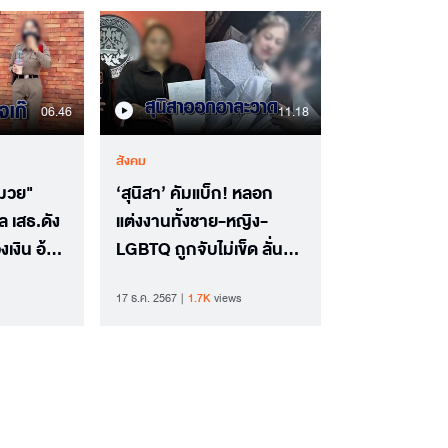
06.46
11.18
สังคม
หมวย"
‘สุนิสา’ คัมแบ็ก! หลอก
ล เสธ.ดัง
แต่งงานทั้งชาย-หญิง-
เงิน อ้าง
LGBTQ ถูกจับไม่เข็ด ลั่นตุ๋น
6 ล้านติดคุก 6 เดือนคุ้ม
17 ธ.ค. 2567
1.7K
views