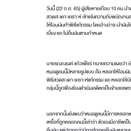
วันนี้ (22 ก.ค. 65) ผู้เสียหายเกือบ 10 ค
สวดสะเดาะเคราะห์ เข้าแจ้งความกับพนักงา
ให้โอนเงินทำพิธีแก้กรรม โดยอ้างว่าจะนำเงิน
เบี่ยง และไม่คืนเงินตามกำหนด
นายรณณรงค์ แก้วเพ็ชร์ ทนายความเผยว่า 
หมอดูคนนี้มีหลายรูปแบบ คือ หลอกให้โอนเง
พิธีสวดสะเดาะเคราะห์แก้กรรม และหลอกใช้บัญชี
กลุ่มนี้ถูกฟ้องร้องดำเนินคดีตกเป็นจำเลยเพราะ
นอกจากนั้นยังพบว่าหมอดูคนนี้มีการหลอกเหยื่อ
เหยื่อที่ถูกหลอกคนนี้เล่าว่า ตัวเองมีอาชีพเป็นแ
คืนเงิน แต่ปรากฏว่ามีการโทรขอยืมเงินหลายคร