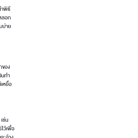
ำพิธี
กหลอก
ับบ่าย
อกของ
งินทำ
เหยื่อ
 เช่น
ไว้เพื่อ
นจะอ้าง