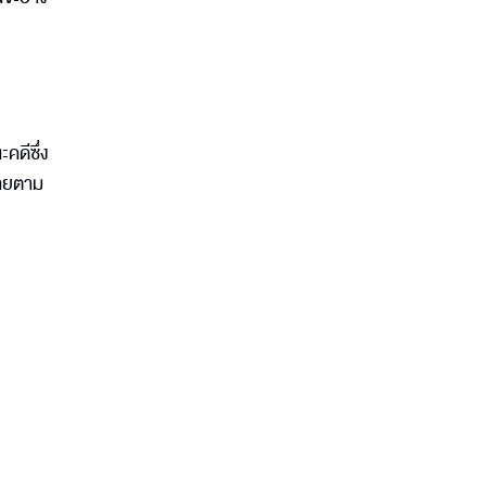
คดีซึ่ง
หายตาม