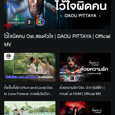
ไว้ใจผิดคน Ost.สองหัวใจ | DAOU PITTAYA | Official
MV
ทั้งเจ็บทั้งรัก (Hurt and Love) Ost.
ด้วยความรัก Ost. ปะการังสีดำ |
In Love Forever วาดฝันวันวิวาห์ |
กานต์ วง HUM | Official MV
Lingling Kwong x Orm
Kornnaphat | Official Karaoke