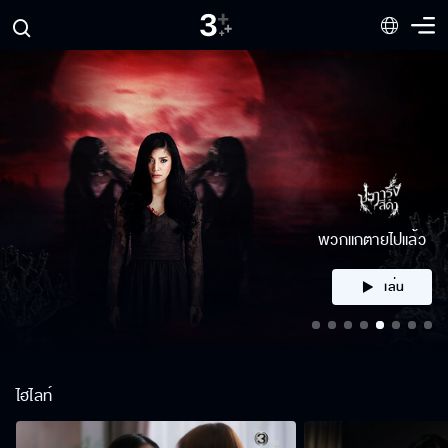
คลิก
ไฮไลท์