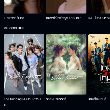
เมาแล้วรักรึเปล่า
ฉันจะทำให้พี่รัญจน์เกลียดแก
แผนนี้เราต้องช่ว
ละครออนแอร์
The Running เงิน งาน ความ
วาดฝันวันวิวาห์
เกมส์โกงเกมส์
รัก