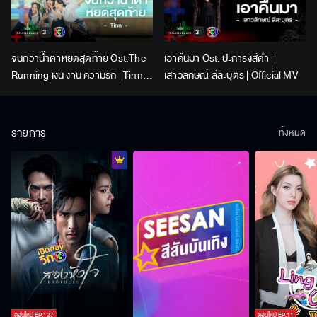
จนกว่าน้ำตาหยดสุดท้าย Ost.The
เอาคืนมา Ost. ปะการังสีดำ |
Running เงิน งาน ความรัก | Tinn |
เสาวลักษณ์ ลีละบุตร | Official MV
Official MV
รายการ
ทั้งหมด
ตอนใหม่
EP.
127
ตอนใหม่
EP.
11