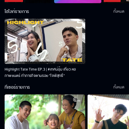
ไฮไลท์รายการ
ทั้งหมด
Highlight Tate Time EP.3 | #เทศน์อุ้ม เที่ยว หอ
ภาพยนตร์ ทำภารกิจตามรอย “ใจพิสุทธิ์“
ทีเซอร์รายการ
ทั้งหมด