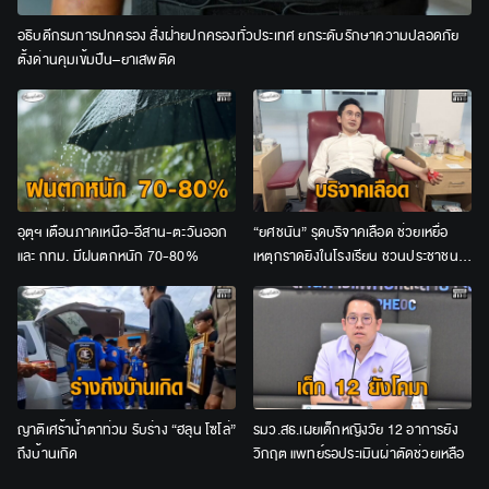
อธิบดีกรมการปกครอง สั่งฝ่ายปกครองทั่วประเทศ ยกระดับรักษาความปลอดภัย
ตั้งด่านคุมเข้มปืน–ยาเสพติด
อุตุฯ เตือนภาคเหนือ-อีสาน-ตะวันออก
“ยศชนัน” รุดบริจาคเลือด ช่วยเหยื่อ
และ กทม. มีฝนตกหนัก 70-80%
เหตุกราดยิงในโรงเรียน ชวนประชาชน
ร่วมต่อลมหายใจผู้บาดเจ็บ
ญาติเศร้าน้ำตาท่วม รับร่าง “ฮลุน โซโล่”
รมว.สธ.เผยเด็กหญิงวัย 12 อาการยัง
ถึงบ้านเกิด
วิกฤต แพทย์รอประเมินผ่าตัดช่วยเหลือ