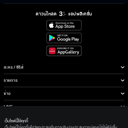
ดาวน์โหลด
แอปพลิเคชั่น
ละคร / ซีรีส์
ละคร/ซีรีส์
รายการ
ซีรีส์นานาชาติ
รายการทั้งหมด
ข่าว
การ์ตูน & เกม
ข่าวทั้งหมด
LIVE
รายการข่าว
ทีวีออนไลน์
เกี่ยวกับเรา
เว็บไซต์นี้ใช้คุกกี้
ข่าวประชาสัมพันธ์
เว็บไซต์นี้ใช้คุกกี้เพื่อวัตถุประสงค์ในการปรับปรุงประสบการณ์ของผู้ใช้ให้ดียิ่งขึ้น