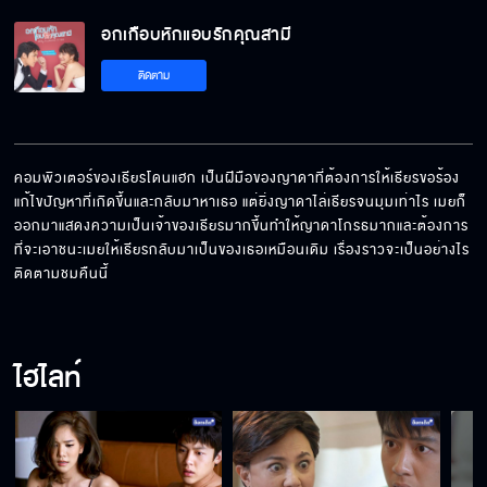
อกเกือบหักแอบรักคุณสามี
อกเกือบหักแอบรักคุณสามี คืนนี้เสนอเป็นตอน
ติดตาม
แรก
อกเกือบหักแอบรักคุณสามี เริ่ม 21 เมษายนนี้!!
คอมพิวเตอร์ของเธียรโดนแฮก เป็นฝีมือของญาดาที่ต้องการให้เธียรขอร้อง
แก้ไขปัญหาที่เกิดขึ้นและกลับมาหาเธอ แต่ยิ่งญาดาไล่เธียรจนมุมเท่าไร เมยก็
ออกมาแสดงความเป็นเจ้าของเธียรมากขึ้นทำให้ญาดาโกรธมากและต้องการ
อกเกือบหักแอบรักคุณสามี เร็ว ๆ นี้
ที่จะเอาชนะเมยให้เธียรกลับมาเป็นของเธอเหมือนเดิม เรื่องราวจะเป็นอย่างไร
ติดตามชมคืนนี้
ไฮไลท์