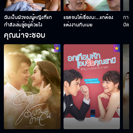
่
ฉันเป็นผัวของผู้หญิงที่แก
แรดจนได้เรื่องนะ...แกต้อง
การแ
กำลังเล่นชู้อยู่ด้วยไง
แต่งงานกับเมย
ปิดเ
คุณน่าจะชอบ