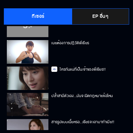
ทีเซอร์
EP อื่นๆ
เราสองคนลองคบกันจริง ๆ ไหม
เมยต้องการปฏิวัติพี่เธียร
ใครกันแน่ที่เป็นเจ้าของพี่เธียร!!
ปล้ำสามีตัวเอง...มันจะผิดกฎหมายข้อไหน
สารรูปแบบเนื้ยหรอ...เธียรจะเอามาทำเมีย!!