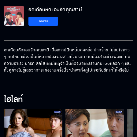
พลเดชต้องการฆ่าเธียรกับเมย
อกเกือบหักแอบรักคุณสามี
ติดตาม
ต้องรีบจับเธอเข้าพิธีก่อนแผนจะสำเร็จ
อกเกือบหักแอบรักคุณสามี เมื่อสถาปนิกหนุ่มสุดหล่อ ปากร้าย ไม่สนใจสาว 
ๆ คนไหน แม้จะเป็นที่หมายปองของสาวทั้งบริษัท กับน้องสาวต่างพ่อแม่ ที่มี
ยอมร่วมหอคืนนี้...แถมฟรีรักนิรันดร์
ความร่าเริง น่ารัก สดใส แต่มีเหตุจำเป็นต้องมาแต่งงานกันแบบหลอก ๆ และ
ทั้งคู่ต่างไม่รู้เลยว่าการแต่งงานครั้งนี้จะนำพาทั้งคู่ไปเจอกับรักแท้ได้หรือไม่
ปฏิบัติการพิชิตใจ
ไฮไลท์
เมื่อไหร่จะยอมให้เมยจีบสักที