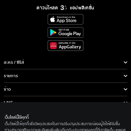
สารรูปแบบเนื้ยหรอ...เธียรจะเอามาทำเมีย!!
ดาวน์โหลด
แอปพลิเคชั่น
อกเกือบหักแอบรักคุณสามี คืนนี้เสนอเป็นตอน
แรก
อกเกือบหักแอบรักคุณสามี เริ่ม 21 เมษายนนี้!!
ละคร / ซีรีส์
ละคร/ซีรีส์
รายการ
อกเกือบหักแอบรักคุณสามี เร็ว ๆ นี้
ซีรีส์นานาชาติ
รายการทั้งหมด
ข่าว
การ์ตูน & เกม
ข่าวทั้งหมด
LIVE
รายการข่าว
ทีวีออนไลน์
เกี่ยวกับเรา
เว็บไซต์นี้ใช้คุกกี้
ข่าวประชาสัมพันธ์
เว็บไซต์นี้ใช้คุกกี้เพื่อวัตถุประสงค์ในการปรับปรุงประสบการณ์ของผู้ใช้ให้ดียิ่งขึ้น
BEC World
ติดตามเราได้ที่
ท่านสามารถศึกษารายละเอียดเพิ่มเติมเกี่ยวกับประเภทของคุกกี้ที่เราจัดเก็บ เหตุผล