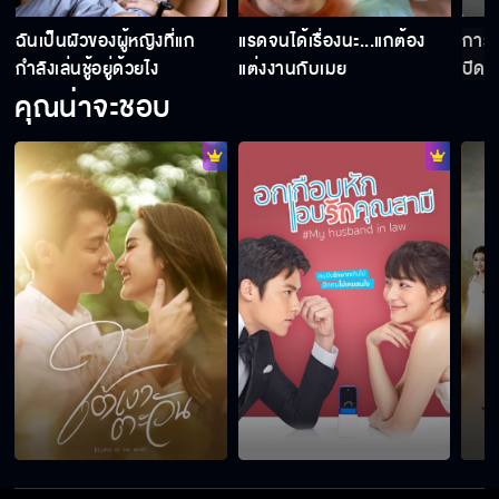
ฉันเกลียดคนทรยศ
่
ฉันเป็นผัวของผู้หญิงที่แก
แรดจนได้เรื่องนะ...แกต้อง
การแ
กำลังเล่นชู้อยู่ด้วยไง
แต่งงานกับเมย
ปิดเ
คุณน่าจะชอบ
เราสองคนลองคบกันจริง ๆ ไหม
เมยต้องการปฏิวัติพี่เธียร
ใครกันแน่ที่เป็นเจ้าของพี่เธียร!!
ปล้ำสามีตัวเอง...มันจะผิดกฎหมายข้อไหน