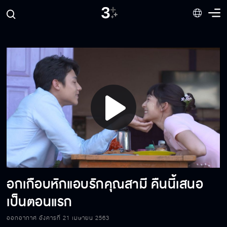
ปฏิบัติการพิชิตใจ
เมื่อไหร่จะยอมให้เมยจีบสักที
ฉันเกลียดคนทรยศ
Play
เราสองคนลองคบกันจริง ๆ ไหม
Video
อกเกือบหักแอบรักคุณสามี คืนนี้เสนอ
เมยต้องการปฏิวัติพี่เธียร
เป็นตอนแรก
ออกอากาศ อังคารที่ 21 เมษายน 2563