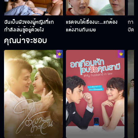
่
ฉันเป็นผัวของผู้หญิงที่แก
แรดจนได้เรื่องนะ...แกต้อง
การแ
กำลังเล่นชู้อยู่ด้วยไง
แต่งงานกับเมย
ปิดเ
คุณน่าจะชอบ