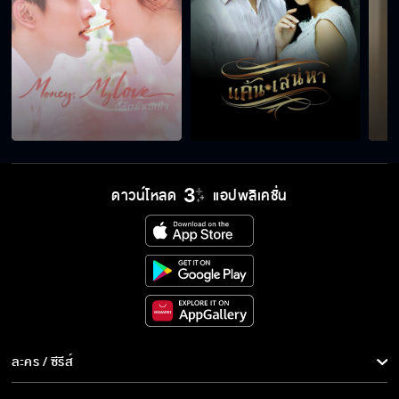
ดาวน์โหลด
แอปพลิเคชั่น
ละคร / ซีรีส์
ละคร/ซีรีส์