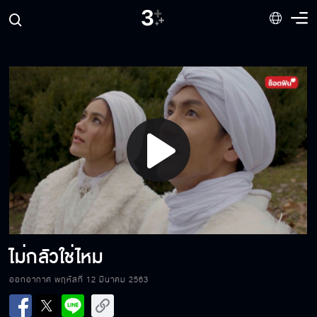
รักแค่ไหนก็ตามก็ไม่เคยมีใครเห็น
ใครกล้าแตะต้องข้าจะลงโทษให้หมด
Play
เวลาอารมณ์เสียให้ดูภาพนี้
Video
อยากรู้ใช่ไหมว่าเอาไว้ทำอะไร
ไม่กลัวใช่ไหม
ออกอากาศ พฤหัสที่ 12 มีนาคม 2563
คนอย่างเธอไม่มีทางได้แต่งงานกับเจ้าหลวง