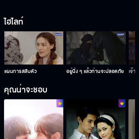
เรามาร่วมเฉลิมฉลองให้และมอบความรักให้
ไฮไลท์
กับ2แคว้น
องค์หญิงหนีไปแล้วโอกาสของเราก็มาถึง
เจ้าเป็นผู้ใดกันแน่
แผนการสลับตัว
อยู่นิ่ง ๆ แล้วท่านจะปลอดภัย
เจ้าเ
คุณน่าจะชอบ
อยู่นิ่ง ๆ แล้วท่านจะปลอดภัย
แผนการสลับตัว