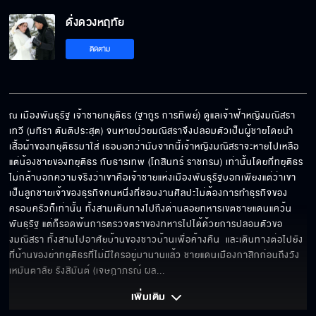
ดั่งดวงหฤทัย
หม่อมฉันชื่อรังสิมันต์
ติดตาม
ตายด้วยเขี้ยวหมาพันธุรัฐก็ยังดีกว่าตายด้วย
น้ำมือคนกาสิก
ณ เมืองพันธุรัฐ เจ้าชายทยุติธร (ฐากูร การทิพย์) ดูแลเจ้าฟ้าหญิงมณิสรา
เทวี (มทิรา ตันติประสุต) จนหายป่วยมณิสราจึงปลอมตัวเป็นผู้ชายโดยนำ
เสื้อผ้าของทยุติธรมาใส่ เธอบอกว่านับจากนี้เจ้าหญิงมณิสราจะหายไปเหลือ
ขอประทานอภัย...ที่ต้องล่วงเกิน
แต่น้องชายของทยุติธร กับธารเทพ (โกสินทร์ ราชกรม) เท่านั้นโดยที่ทยุติธร
ไม่กล้าบอกความจริงว่าเขาคือเจ้าชายแห่งเมืองพันธุรัฐบอกเพียงแต่ว่าเขา
เป็นลูกชายเจ้าของธุรกิจคนหนึ่งที่ชอบงานศิลปะไม่ต้องการทำธุรกิจของ
ครอบครัวก็เท่านั้น ทั้งสามเดินทางไปถึงด่านลอยทหารเขตชายแดนแคว้น
พันธุรัฐ แต่ก็รอดพ้นการตรวจตราของทหารไปได้ด้วยการปลอมตัวขอ
ท่านไปเถอะ เราอาบเองได้
งมณิสรา ทั้งสามไปอาศัยบ้านของชาวบ้านเพื่อค้างคืน  และเดินทางต่อไปยัง
ที่บ้านของย่าทยุติธรที่ไม่มีใครอยู่มานานแล้ว ชายแดนเมืองกาสิกก่อนถึงวัง
เหมันตาลัย รังสิมันต์ (เจษฎาภรณ์ ผล
... 
เพิ่งรู้ว่าแกะกาสิกมีปีกด้วย
เพิ่มเติม 