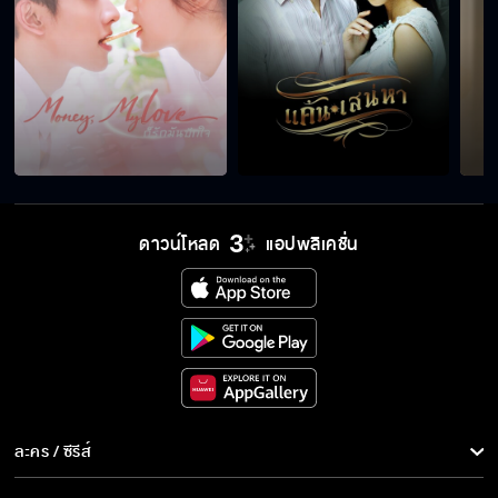
ดาวน์โหลด
แอปพลิเคชั่น
ละคร / ซีรีส์
ละคร/ซีรีส์