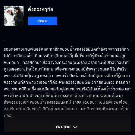
ดั่งดวงหฤทัย
ท่านไปเถอะ เราอาบเองได้
ติดตาม
เพิ่งรู้ว่าแกะกาสิกมีปีกด้วย
รอยต่อชายแดนพันธุรัฐ และกาสิกขบวนม้าของรังสิมันต์กำลังจะพาทรรศิกา
ไปยังกาสิกรุ่งเช้า เมื่อทรรศิกา(คิมเบอร์ลี่) ตื่นขึ้นมาก็รู้ตัวแล้วว่าตนเองถูก
จับตัวมา   ทรรศิกานำเสื้อผ้าของกระวาน(มะปราง วิรากานต์) สาวชาวป่าที่
เรามาร่วมเฉลิมฉลองให้และมอบความรักให้
ดูแลเธออย่างใกล้ชิดมาใส่แทน เพื่อหาทางหลบหนีอำพรางตนแต่ก็ไม่สำเร็จ
กับ2แคว้น
เพราะรังสิมันต์(เจษฎาภรณ์) มาพบเข้าเสียก่อนแล้วในที่สุดทรรศิกาก็รู้ความ
จริงว่าคนที่ลักพาตัวเธอมาก็คือเจ้าหลวงรังสิมันต์แห่งกาสิกนั่นเอง ทรรศิกา
พยายามหนีอีกครั้ง แต่กลับเจอกับฝูงหมาป่าจนรังสิมันต์ต้องเข้าช่วยเธอ และ
พาขี่ม้าหนีไปในป่าจนทำให้คืนนั้น ทรรศิกาต้องค้างคืนกับรังสิมันต์เพียง
องค์หญิงหนีไปแล้วโอกาสของเราก็มาถึง
ลำพังจนรุ่งเช้า ขบวนม้าของรังสิมันต์ที่มี ราชิด (ฉันธนะ) เบนลี(พิเชษฐไชย) 
องครักษ์คนสนิทของรังสิมันต์ ตามมาสมทบ   และมีกระวานติดตามมาด้วย
ตลอ
... 
เจ้าเป็นผู้ใดกันแน่
เพิ่มเติม 