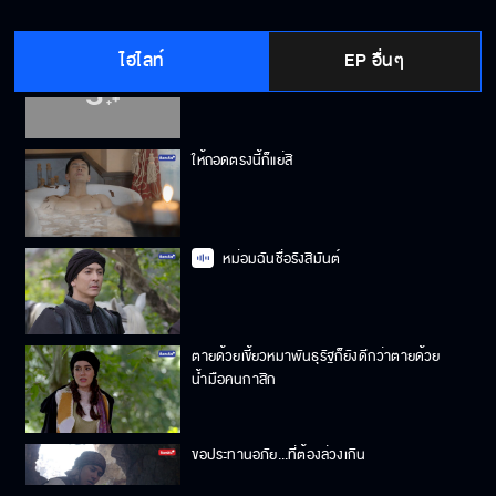
ไฮไลท์
EP อื่นๆ
นุ่มเหมือนเจลลี่เลยใช่ไหม
ให้ถอดตรงนี้ก็แย่สิ
หม่อมฉันชื่อรังสิมันต์
ตายด้วยเขี้ยวหมาพันธุรัฐก็ยังดีกว่าตายด้วย
น้ำมือคนกาสิก
ขอประทานอภัย...ที่ต้องล่วงเกิน