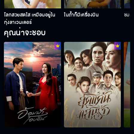
โลกสวยสดใส เหมือนอยู่ใน
ในถ้ำก็มีเครื่องบิน
ชมด
ทุ่งลาเวนเดอร์
ฉันแค่อยากรู้ว่าคนในรูปคือใคร??
คุณน่าจะชอบ
นายอย่าเป็นอะไรนะ!!!
เขาคือแสงสว่างที่ฉันตามหา!!!
เจ้าหญิงไม่ใช่คนใช้ของคุณนายแม่มดหรอกครับ
แต่เป็นเจ้าหญิงของทิวา!!! ทิวาซ่อนดาว เร็วๆ นี้