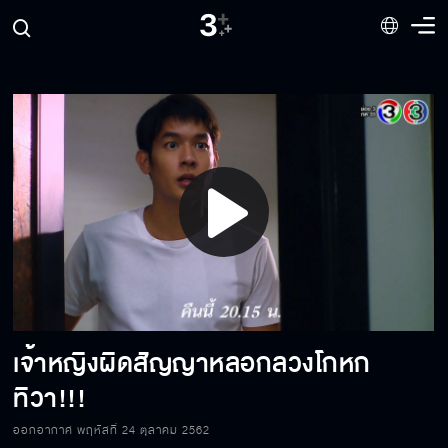
Play
ใครเป็นพ่อผม??? (ทิวาซ่อนดาว ตอนจบ)
Video
เจ้าหญิงผิดสัญญาหลอกลวงโกหก
ได้เงินไปแล้วก็หยุดเซ้าซี้ผมสักที เดี๋ยวคุณมัท
เข้าใจผมผิด
ทิวา!!!
ออกอากาศ พฤหัสที่ 24 ตุลาคม 2562