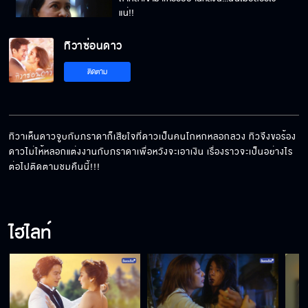
แน่!!
ทิวาซ่อนดาว
ทิวามีพ่อแม่ พ่อแม่ทิวาคือคนที่อยู่ในรูปนี้!!
ติดตาม
ทิวาเปลี่ยนไป !!
ทิวาเห็นดาวจูบกับภราดาก็เสียใจที่ดาวเป็นคนโกหกหลอกลวง ทิวจึงขอร้อง
ดาวไม่ให้หลอกแต่งงานกับภราดาเพื่อหวังจะเอาเงิน เรื่องราวจะเป็นอย่างไร
ต่อไปติดตามชมคืนนี้!!!
พวกเราจะต้องไม่ไปอะไร!!
ไฮไลท์
ทิวาหายตัวไป!!!
อะไรนะ เจ้าหญิงถูกจับตัว