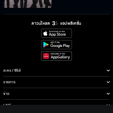
ดาวน์โหลด
แอปพลิเคชั่น
ละคร / ซีรีส์
ละคร/ซีรีส์
รายการ
ซีรีส์นานาชาติ
รายการทั้งหมด
ข่าว
การ์ตูน & เกม
ข่าวทั้งหมด
LIVE
รายการข่าว
ทีวีออนไลน์