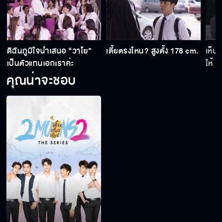
ดิฉันภูมิใจนำเสนอ “วาโย”
เตี้ยตรงไหน? สูงตั้ง 178 cm.
เห็นว
เป็นตัวแทนเอกเราค่ะ
ให้
คุณน่าจะชอบ