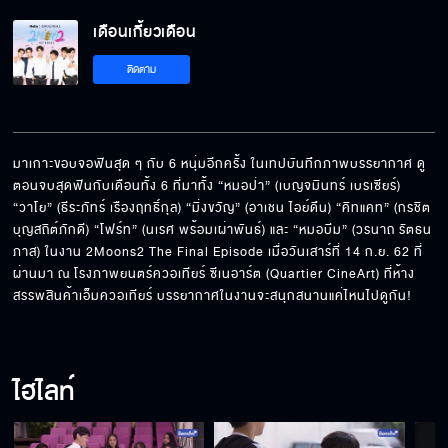
เดือนเกี้ยวเดือน EP.13[5/5]
เดือนเกี้ยวเดือน
ติดตาม
มาเกาะขอบจอฟินสุด ๆ กับ 6 หนุ่มอีกครั้ง ในเทปบันทึกภาพบรรยากาศ ดู
ตอนจบสุดฟินกับเดือนทั้ง 6 ที่มาทั้ง “หมอป่า” (เบญจมินทร์ เบรเซียร์) 
“วาโย” (ธีระภัทร์ เรืองฤทธิ์กุล) “มิ่งขวัญ” (อาเชน ไอย์ดึน) “คิทแคท” (กรชิต 
บุญสถิต์ภักดี) “โฟร์ท” (นเรศ พร้อมเผ่าพันธ์) และ “หมอบีม” (วรนาถ รัตธน
ภาส) ในงาน 2Moons2 The Final Episode เมื่อวันเสาร์ที่ 14 ก.ย. 62 ที่
ผ่านมา ณ โรงภาพยนตร์ควอเทียร์ ซีเนอาร์ต (Quartier CineArt) ที่ห้าง
สรรพสินค้าเอ็มควอเทียร์ บรรยากาศในงานจะสนุกสนานแค่ไหนไปดูกัน!
ไฮไลท์