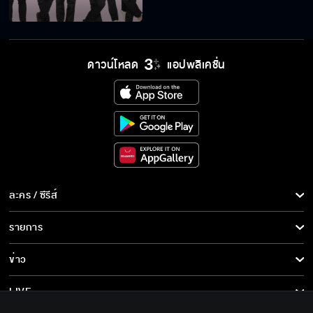
ดาวน์โหลด
แอปพลิเคชั่น
ละคร / ซีรีส์
ละคร/ซีรีส์
รายการ
ซีรีส์นานาชาติ
รายการทั้งหมด
ข่าว
การ์ตูน & เกม
ข่าวทั้งหมด
LIVE
รายการข่าว
ทีวีออนไลน์