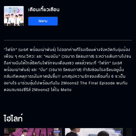
เดือนเกี้ยวเดือน EP.12[5/5]
เดือนเกี้ยวเดือน
ติดตาม
“โฟร์ท” (นเรศ พร้อมเผ่าพันธ์) ไปออกค่ายที่โรงเรียนต่างจังหวัดกับรุ่นน้อง 
เพื่อน ๆ คณะวิศวะ และ “หมอบีม” (วรนาถ รัตธนภาส) ระหว่างเดินทางไปจน
ถึงค่ายบีมได้ใกล้ชิดกับโฟร์ทจนเพื่อนแซว แต่แล้วขณะที่ “โฟร์ท” (นเรศ 
พร้อมเผ่าพันธ์) และ “บีม” (วรนาถ รัตธนภาส) กำลังซ่อมโรงเรียนอยู่นั้น 
กลับเกิดเหตุการณ์ไม่คาดฝันขึ้น!! บทสรุปความรักของเดือนทั้ง 6 จะเป็น
อย่างไร มาร่วมลุ้นไปพร้อมกันใน 2Moons2 The Final Episode พบกับ
ตอนจบของซีรีส์ 2Moons2 ได้ใน Mello
ไฮไลท์