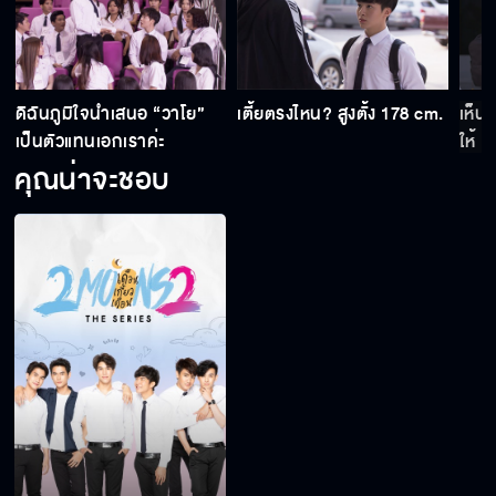
ดิฉันภูมิใจนำเสนอ “วาโย”
เตี้ยตรงไหน? สูงตั้ง 178 cm.
เห็นว
เป็นตัวแทนเอกเราค่ะ
ให้
คุณน่าจะชอบ