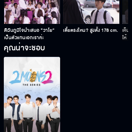
ดิฉันภูมิใจนำเสนอ “วาโย”
เตี้ยตรงไหน? สูงตั้ง 178 cm.
เห็นว
เป็นตัวแทนเอกเราค่ะ
ให้
คุณน่าจะชอบ