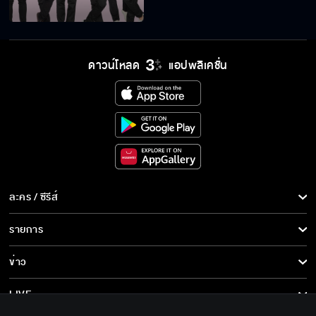
ดาวน์โหลด
แอปพลิเคชั่น
ละคร / ซีรีส์
ละคร/ซีรีส์
รายการ
ซีรีส์นานาชาติ
รายการทั้งหมด
ข่าว
การ์ตูน & เกม
ข่าวทั้งหมด
LIVE
รายการข่าว
ทีวีออนไลน์