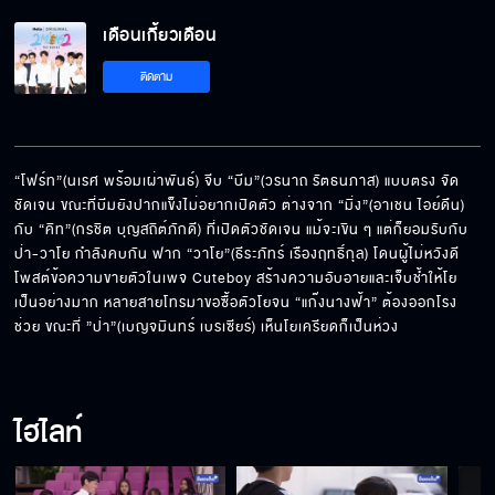
เดือนเกี้ยวเดือน EP.10[5/5]
เดือนเกี้ยวเดือน
ติดตาม
“โฟร์ท”(นเรศ พร้อมเผ่าพันธ์) จีบ “บีม”(วรนาถ รัตธนภาส) แบบตรง จัด 
ชัดเจน ขณะที่บีมยังปากแข็งไม่อยากเปิดตัว ต่างจาก “มิ่ง”(อาเชน ไอย์ดึน) 
กับ “คิท”(กรชิต บุญสถิต์ภักดี) ที่เปิดตัวชัดเจน แม้จะเขิน ๆ แต่ก็ยอมรับกับ 
ป่า-วาโย กำลังคบกัน ฟาก “วาโย”(ธีระภัทร์ เรืองฤทธิ์กุล) โดนผู้ไม่หวังดี
โพสต์ข้อความขายตัวในเพจ Cuteboy สร้างความอับอายและเจ็บช้ำให้โย
เป็นอย่างมาก หลายสายโทรมาขอซื้อตัวโยจน “แก๊งนางฟ้า” ต้องออกโรง
ช่วย ขณะที่ ”ป่า”(เบญจมินทร์ เบรเซียร์) เห็นโยเครียดก็เป็นห่วง
ไฮไลท์