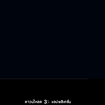
เตี้ยตรงไหน? สูงตั้ง 178 cm.
ดิฉันภูมิใจนำเสนอ “วาโย” เป็นตัวแทน
เอกเราค่ะ
ดาวน์โหลด
แอปพลิเคชั่น