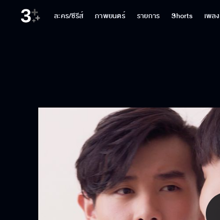
ละคร/ซีรีส์
ภาพยนตร์
รายการ
Shorts
เพลง