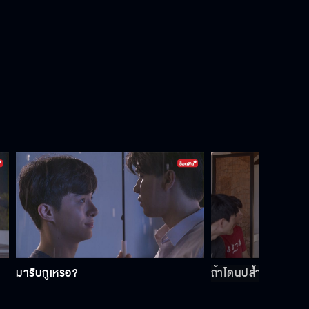
เล่นเพลงให้ตรงกับความรู้สึก และออก
มาจากหัวใจสิ
ถ้าโดนปล้ำเรียกกู กูขึ้แป๊บ
มารับกูเหรอ?
เห็นวันนี้ซ้อมเหนื่อยเลยซื้อมาให้
มารับกูเหรอ?
ถ้าโดนปล้ำเรียกกู กูขึ