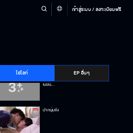
เข้าสู่ระบบ / ลงทะเบียนฟรี
Reaction 2Moons2 The Series
EP.6
เพื่อน “กินกันเอง” ได้ใช่ป่ะ
ไฮไลท์
EP อื่นๆ
คิ้วเข้ม จมูกโด่งเป็นสัน หน้าก็เนี๊ยน
เนียน...
ปากนุ่มจัง