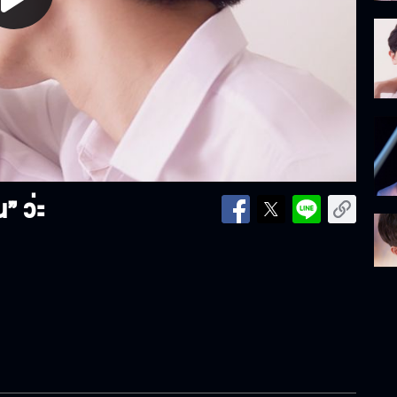
lay
ideo
” ว่ะ