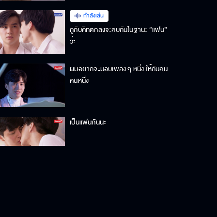
กำลังเล่น
กูกับคิทตกลงจะคบกันในฐานะ “แฟน”
ว่ะ
ผมอยากจะมอบเพลง ๆ หนี่ง ให้กับคน
คนหนึ่ง
เป็นแฟนกันนะ
พี่ว่าพระจันทร์มันคิดยังไงเหรอ เวลา
มองมาบนโลก