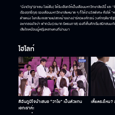
“มิ่งขวัญ”(อาเชน ไอย์ดึน) ได้รับเลือกให้เป็นเดือนมหาวิทยาลัยปีนี้ และ “
เรืองฤทธิ์กุล) รองเดือนมหาวิทยาลัยหมาด ๆ ก็ได้รางวัลพิเศษ คือได้ “หม
ตำแหน่ง โยกลับเจอชายแปลกหน้าอย่างปาร์ค(พงศ์กรณ์ วงศ์กฤติยารัฐ) เ
อยากลองใจป่า ฟากบีม(วรนาถ รัตธนภาส) เองที่เห็นคิทเริ่มสนิทสนมกับมิ่ง 
เสียใจเหมือนผู้หญิงหลายคนที่ผ่านมา
ไฮไลท์
ดิฉันภูมิใจนำเสนอ “วาโย” เป็นตัวแทน
เตี้ยตรงไหน? ส
เอกเราค่ะ