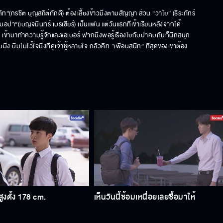
คิท”(กรชิต บุญสถิต์ภักดี) ต้องเลี้ยงข้าวมิ่งตามสัญญา ส่วน “วาโย” (ธีระภัทร์ 
อป่า”(เบญจมินทร์ เบรเซียร์) เป็นแฟน แต่วันแรกที่เข้าเรียนหลังจากได้
ข้ามาทำความรู้จักและขอเบอร์ ฟากมิ่งพอรู้เรื่องโยกับป่าคบกันก็นึกสนุก
บีมไม่ไว้ใจมิ่งที่ดูเจ้าชู้หลายใจ กลัวคิท “เพื่อนสนิท” ที่สุดของเขาต้อง
ูงตั้ง 178 cm.
เห็นวันนี้ซ้อมเหนื่อยเลยซื้อมาให้