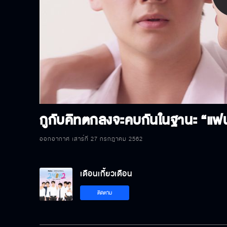
P
V
กูกับคิทตกลงจะคบกันในฐานะ “แฟน
ออกอากาศ เสาร์ที่ 27 กรกฎาคม 2562
เดือนเกี้ยวเดือน
ติดตาม