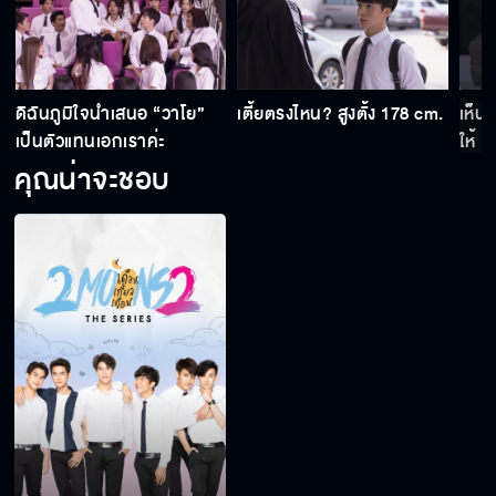
Reaction 2Moons2 The Series EP.9
Reaction 2Moons2 The Series EP.8
ดิฉันภูมิใจนำเสนอ “วาโย”
เตี้ยตรงไหน? สูงตั้ง 178 cm.
เห็นว
เป็นตัวแทนเอกเราค่ะ
ให้
คุณน่าจะชอบ
ขอโทษนะครับ คนนี้เมียผม บีมเป็นเมียโฟร์ท
ครับ!!
โยจะเป็นฝ่ายเริ่มเอง พี่ป่ารอโยหน่อยนะ
Reaction 2Moons2 The Series EP.7