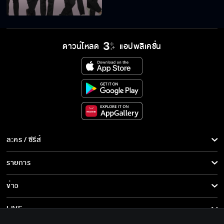
ไหนว่าจะตั้งหลัก?
ดาวน์โหลด
แอปพลิเคชั่น
มึงโอเคป่ะวะ
Reaction 2Moons2 The Series EP.6
เพื่อน “กินกันเอง” ได้ใช่ป่ะ
ละคร / ซีรีส์
ละคร/ซีรีส์
รายการ
ซีรีส์นานาชาติ
รายการทั้งหมด
คิ้วเข้ม จมูกโด่งเป็นสัน หน้าก็เนี๊ยนเนียน...
ข่าว
การ์ตูน & เกม
ข่าวทั้งหมด
LIVE
รายการข่าว
ปากนุ่มจัง
ทีวีออนไลน์