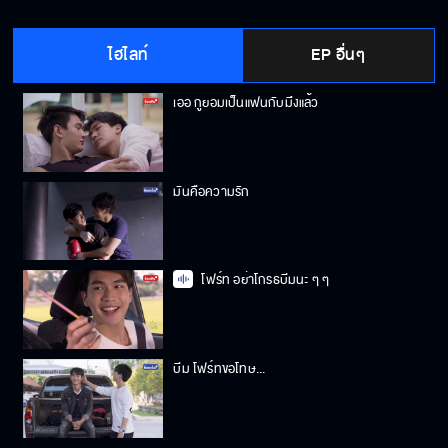
ไฮไลท์
EP อื่นๆ
เออ กูยอมเป็นแฟนกับมึงแล้ว
มันคือความรัก
โฟร์ท อย่าโกรธบีมนะ ๆ ๆ
บีม โฟร์ทขอโทษ...