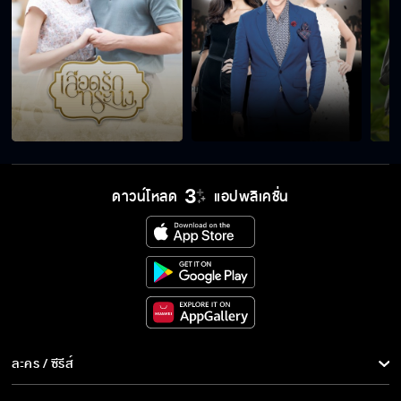
อะไรที่ไม่ควรทิ้งขว้าง ก็อย่าทิ้งขว้างมัน
ลูกตัวเองแท้ ๆ ทำไมไม่รัก
ดาวน์โหลด
แอปพลิเคชั่น
ผมจริงใจกับเขาจริง ๆ
รักแรกพบ รู้จักไหม
อย่าทำอะไรรสวัลย์
ละคร / ซีรีส์
ละคร/ซีรีส์