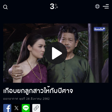
เธอต้องการเท่าไหร่สำหรับอิสระภาพลูกชายฉัน
แค่เส้นขอบฟ้ากั้น
Play
ลูกทรมานมากใช่ไหม
Video
คำสัญญาที่ให้ไว้กับใครคนนึง
เกือบยกลูกสาวให้กับปีศาจ
ออกอากาศ พุธที่ 28 สิงหาคม 2562
รักรสวัลย์ไม่ใช่รักคุณนิ่ม