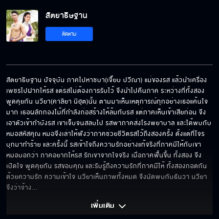
สัตยาธิษฐาน
รักใครรักจริง ไม่เปลี่ยนแปลงจนวันตาย
ติดตาม
ไม่อยากเป็นทางผ่านของใคร
สัตยาธิษฐาน ปัจจุบัน ​ภาคไปหาชบา(เจี๊ยบ ปวีณา) แม่ของรส แล้วนำเครื่อง
เพชรไปฝากให้รส แต่รสไม่ต้องการรับไว้ จึงนำไปคืนภาค ระหว่างที่ทั้งสอง
พูดคุยกัน นวียา(คาลิยา นิฮุต)นั้น ตามมาเห็นเหตุการณ์ทุกอย่างเธอแค้นใจ
คู่ชีวิตต้องเลือกให้ดี
มาก เธอผลักกองไม้ที่กำลังก่อสร้างให้ล้มทับรส แต่ภาคเห็นเข้าเสียก่อน จึง 
เอาตัวเข้ากำบังรส เขาเจ็บจนสลบไป รสพาภาคส่งโรงพยาบาล และได้พบกับ
หมอสหัสคุณ หมอจึงเล่าให้ฟังว่าภาคช่วยชีวิตรสไว้ถึงสองครั้ง ตั้งแต่ที่โจร
บุกมาทำร้าย และครั้งนี้ รสเข้าใจถึงความรักอย่างแท้จริงที่ภาคมีให้กับเขา 
หมอบอกว่า ภาคอยากให้รส รักเขาจากใจจริง เมื่อภาคฟื้นขึ้น ทั้งสอง จึง
อยากกอดเธอไว้นาน ๆ
เปิดใจ พูดคุยกัน รสขอบคุณ และรับรู้ถึงความรักที่ภาคมีให้ ทั้งสองกอดกัน
ด้วยความรัก ความเข้าใจ ​นวียาเห็นภาพทั้งหมด จึงนัดพบกับธันวา นวียา 
จึงว่าจ้าง
... 
ไม่อยากให้เธอเจ็บมากกว่านี้
เพิ่มเติม 