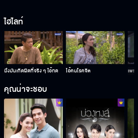
ตอนนี้กระผมมีน้ำทิพย์หล่อเลี้ยงขอรับ
ไฮไลท์
ผมรักด้วยความบริสุทธิ์ใจ
กว่าจะเป็นคุณนิ่มในวันนี้
มึงมันเกิดผิดที่จริง ๆ ไอ้ทด
ไอ้คนโรคจิต
เพรา
คุณน่าจะชอบ
อยากให้คุณนิ่มให้อภัย
กลับบ้านได้แล้วขอรับ