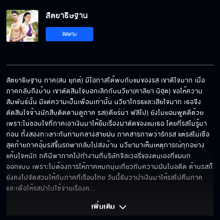
สัตยาธิษฐาน
วิธีเอาชนะความโกรธ
ติดตาม
งามอย่างกุลสตรี
สัตยาธิษฐาน ภาค(สน ยุกต์) มีโอกาสได้พบกับแม่ของรส เขาดีใจมาก เมื่อ
ภาคกลับถึงบ้าน เขาตัดสินใจบอกเลิกกับนวียา(คาลิยา นิฮุต) ขอให้ความ
สัมพันธ์นั้น มีแต่ความเป็นเพื่อนเท่านั้น นวียาโกรธและเสียใจมาก เธอจึง
จะเกลียดจนวันตาย
ตัดสินใจจ้างนักสืบติดตามดูภาค รส(เดียร์น่า ฟลีโป) ยังไม่ยอมพูดดีด้วย 
เพราะไม่ชอบใจที่ภาคเอาเงินมาให้ยืมเรื่องผ่าตัดของแม่เธอ โดยที่รสไม่รู้มา
ก่อน ทั้งสองทะเลาะกันท่ามกลางสายฝน ภาคสารภาพว่ารักรส แต่รสไม่เชื่อ 
สุดท้ายภาคอุ้มรสขึ้นรถพากลับไปส่งบ้าน นวียามาเห็นเหตุการณ์ทุกอย่าง 
แค้นใจหนัก ภคินีพาภาคไปทำงานที่บริษัทจิลเวอรี่ของตนเองที่แผนก
ควรเป็นคนมีสัมมาคารวะนะขอรับ
ออกแบบ เพราะไม่ต้องการให้ภาคหมกมุ่นเกี่ยวกับความฝันในอดีต ด้านรสก็
ยังคงไปจัดสวนให้กับภาคที่เรือนไทย วันนี้ธันวานำเงินมาให้รสไปคืนภาค 
และเพื่อให้รสนำไปใช้จ่ายเรื่องค
... 
โรคจิตคอยแอบมองให้เธอมีรอยยิ้ม
เพิ่มเติม 