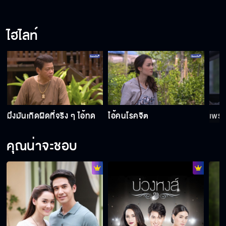
เป็นบุญของกระผมที่ได้รับความเมตตา
ไฮไลท์
ไม่รักก็คงไม่ห่วงอย่างนี้นะขอรับ
พวกเอ็งต้องเข้าใจตามที่ข้าบอก
มึงมันเกิดผิดที่จริง ๆ ไอ้ทด
ไอ้คนโรคจิต
เพรา
คุณน่าจะชอบ
เป็นทาส ต้องเป็นตลอดชาติ
กระจกสะท้อนอดีต