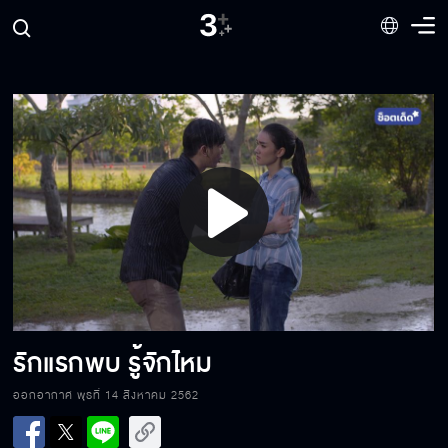
ผมรักด้วยความบริสุทธิ์ใจ
กว่าจะเป็นคุณนิ่มในวันนี้
Play
อยากให้คุณนิ่มให้อภัย
Video
กลับบ้านได้แล้วขอรับ
รักแรกพบ รู้จักไหม
ออกอากาศ พุธที่ 14 สิงหาคม 2562
อะไรที่ไม่ควรทิ้งขว้าง ก็อย่าทิ้งขว้างมัน