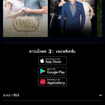
เพราะอดีตทำให้ฉันรักเขา
ไอ้คนโรคจิต
ดาวน์โหลด
แอปพลิเคชั่น
มึงมันเกิดผิดที่จริง ๆ ไอ้ทด
ละคร / ซีรีส์
ละคร/ซีรีส์