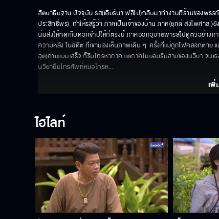
สัตยาธิษฐาน ปัจจุบัน รส(เดียร์น่า ฟลีโป)กลับมาทำงานที่ร้านของพรรณี
ประสิทธิ์พร)  ทำให้รสรู้ว่า ภาคเป็นเจ้าของบ้าน ภาค(ยุกต์ ส่งไพศาล )ย
นิ่มสั่งให้ทดเก็บดอกจำปีให้ที่ตรงนี้ ภาคออกอุบายพารสไปดูตัวอย่างกา
ความหลัง ในอดีต ที่เขามองเห็นภาพเดิม ๆ  ครั้งที่แม่ถูกไฟคลอกตาย แ
ฮุต)ถ่ายแบบเสร็จ ก็รีบโทรหาภาค แต่ภาคไม่ยอมรับสายของนวียา จนเธอ
นวียายืมโทรศัพท์หมอโทรห
... 
เพิ่
ไฮไลท์