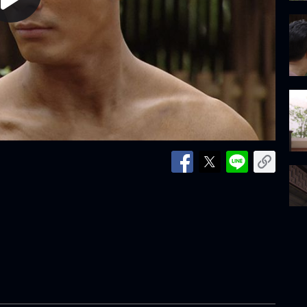
lay
ideo