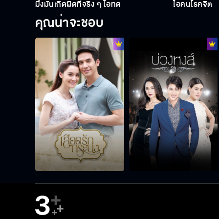
มึงมันเกิดผิดที่จริง ๆ ไอ้ทด
ไอ้คนโรคจิต
คุณน่าจะชอบ