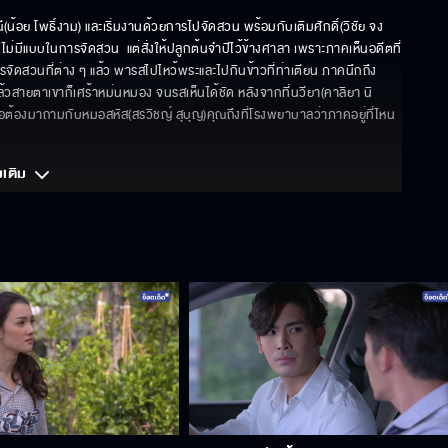
(น้อย โพธิ์งาม) และเริ่มงานด้วยการไปจัดสวน พร้อมกับเติมศักดิ์(วิชัย จง
ังไม่มีแบบในการจัดสวน  แต่สั่งให้ปลูกต้นจำปีไว้ข้างศาลา เพราะภาคเห็นอดีตที่
รจัดสวนที่ต่าง ๆ แล้ว พารสไปไหว้พระและไปกินข้าวที่ท่าเตียน ภาคนึกถึง
ล้วสายตาเขาก็เศร้าหม่นหมอง จนรสเห็นได้ชัด หลังจากที่นวียา(คาลิยา นิ
ต้องมาถามกับหมอสหัส(สรวิชญ์ สุบุญ)คุณถึงที่โรงพยาบาลว่าภาคอยู่ที่ไหน 
มเติม 