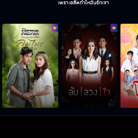
เพราะอดีตทำให้ฉันรักเขา