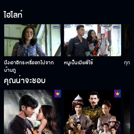
ฉันรู้สึกผิดที่ทำแบบนี้
ไฮไลท์
ฉันจะทำอย่างไรดี
มันล้างอายให้ฉันกับลูกได้ไหม
มึงเอาอีกระหรี่ออกไปจาก
หนูเป็นเมียพี่ใช้
ทุกค
บ้านกู
คุณน่าจะชอบ
ยังเห็นกูเป็นแม่อยู่รึเปล่า!!!
ฮั่นแน่...ชอบสาระแนนักเหรอ!!!