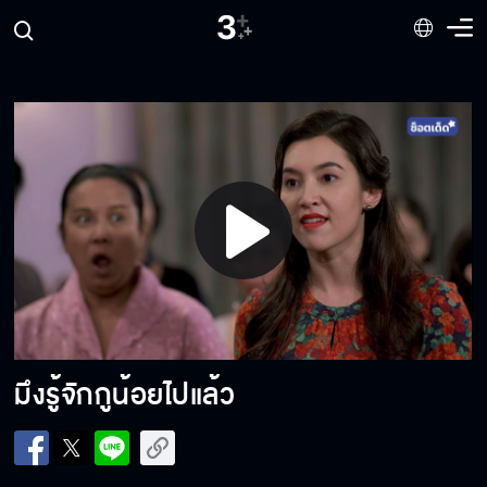
ขอชีวิตอาซาคนนี้คืน
อย่างน้อยกูก็มีคนเอา
ใครทำกูเจ็บมันต้องเจ็บสองเท่า
Play
Video
ความจริงกำลังปรากฎ
มึงรู้จักกูน้อยไปแล้ว
ฉันเอาเสื้อฮาวายมาให้แล้วนะ