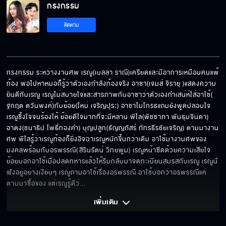
กรงกรรม
กูจะเคืองที่มึงเรียกกูว่าพ่อกำนัน ไหนเรียกพ่อสิ
ติดตาม
มันเล่นกูยับ
กรงกรรม ระหว่างงานศพ เรณู(เบลล่า ราณี)เครียดและมีอาการเหมือนคนแพ้
ท้อง พอไปหาหมอก็รู้ว่าตัวเองกำลังท้องจริง อาซา(เจมส์ จิรายุ )แสดงความ
ยินดีกับเรณู เรณูไม่สบายใจและสารภาพกับอาซาว่าตัวเองทำเสน่ห์ใส่อาใช้(	
จุดจบของ "อาสี่"
ฐกฤต ตวันพงค์)กับย้อย(ใหม่ เจริญปุระ) อาชาไม่โกรธแถมยังพูดปลอบใจ 
เรณูซึ้งใจจนร้องไห้ ย้อยดีใจมากที่จะมีหลาน พิไล(พิชชาภา พันธุมจินดา) 
อาตง(ชนาธิป โพธิ์ทองคำ) บุญปลูก(ธัญญภัสร์ ภัทรธีรชัยเจริญ) ตามมางาน
ศพ พิไลรู้ว่าเรณูท้องก็ยิ่งอิจฉาเรณูหนักขึ้นกว่าเดิม อาใช้มางานศพของ
ยกโทษให้พี่เถอะนะ
มงคลพร้อมกับอรพรรณี(	สิรินรัตน์ วิทยพูม) เรณูหน้าซีดด้วยความเสียใจ 
ย้อยบอกอาใช้เมื่อปลดทหารแล้วให้รีบกลับมาจดทะเบียนสมรสกับเรณู เรณูนั่
ฟังอยู่อย่างเงียบๆ เรณูถามอาใช้เรื่องอรพรรณี อาใช้บอกว่าอรพรรณีแค่
ตามมาซื้อของ แต่เรณูรู้ดีว่
... 
ไปทำงานให้ดีก่อน ค่อยมาหวังสมบัติ
เพิ่มเติม 