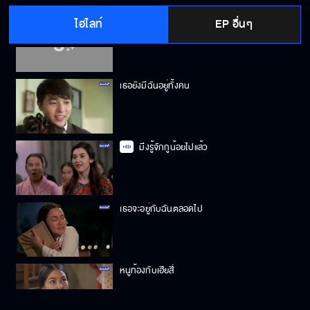
ไฮไลท์
EP อื่นๆ
อดีตอันขมขื่นของ "จันตา"
เธอยังมีฉันอยู่ทั้งคน
มึงรู้จักกูน้อยไปแล้ว
เธอจะอยู่กับฉันตลอดไป
หนูท้องกับเฮียสี่