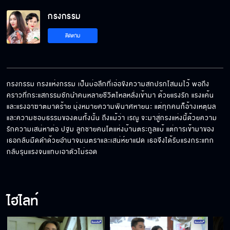
กรงกรรม
ติดตาม
กรงกรรม กรงแห่งกรรม เป็นบ่อลึกที่เอ่อขังความสกปรกโสมมไว้ พอถึง
คราวที่กระแสกรรมชักนำคนหลายชีวิตไหลหลั่งเข้ามา ด้วยแรงรัก แรงแค้น 
และแรงอาฆาตมาดร้าย มุ่งหมายความพินาศหายนะ แต่ทุกคนก็อ้างเหตุผล
และความชอบธรรมของตนทั้งนั้น ถึงแม้ว่า เรณู จะมาสู่กรงแห่งนี้ด้วยความ
รักความเสน่หาต่อ ปฐม ลูกชายคนโตแห่งบ้านตระกูลแบ้ แต่การเข้ามาของ
เธอกลับมืดดำด้วยอำนาจมนตราและเสน่ห์ยาแฝด เธอจึงได้รับแรงกระแทก
กลับรุนแรงจนแทบเอาตัวไม่รอด
ไฮไลท์