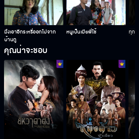
มึงเอาอีกระหรี่ออกไปจาก
หนูเป็นเมียพี่ใช้
ทุกค
บ้านกู
คุณน่าจะชอบ