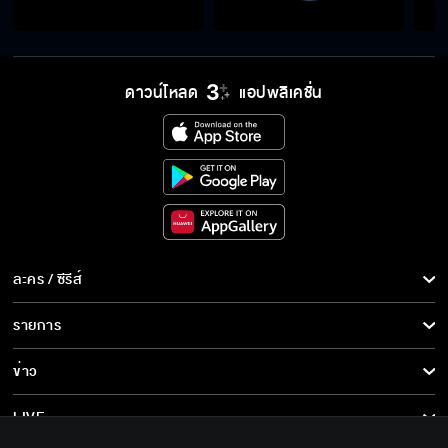
ดาวน์โหลด
แอปพลิเคชั่น
ละคร / ซีรีส์
ละคร/ซีรีส์
รายการ
ซีรีส์นานาชาติ
รายการทั้งหมด
ข่าว
การ์ตูน & เกม
ข่าวทั้งหมด
LIVE
รายการข่าว
ทีวีออนไลน์