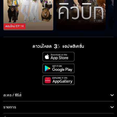
ตอนใหม่
EP.
14
ดาวน์โหลด
แอปพลิเคชั่น
ละคร / ซีรีส์
ละคร/ซีรีส์
รายการ
ซีรีส์นานาชาติ
รายการทั้งหมด