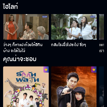
ไฮไลท์
ว่างๆ ก็หาแปะก๊วยให้อีกิน
กลับโรงงิ้วไปซะไป ชิ่วๆ
เพราะ
บ้าง จะได้ไม่โง่
เรามั
คุณน่าจะชอบ