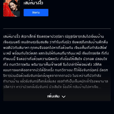
เสน่ห์นางงิ้ว
เป็นแค่คนชั้นต่ำ บังอาจมีธรรมเนียมกับเขาด้วย
ติดตาม
นะ
ป๊ากับม๊าเคยคิดถึงความรู้สึกของผมบ้างไหม
เสน่ห์นางงิ้ว ติ(อาเล็กซ์ ธีรเดช)พาบัว(ณิชา ณัฎฐณิชา)กลับไปเยี่ยมบ้าน 
เจียง(มนตรี เจนอักษร)เริ่มสงสัย ว่าทำไมเกิ่ง(นิว ชัยพล)ถึงกลับบ้านดึกดื่น 
พอดีบัวกับติมาหา ทุกคนจึงออกไปหาเกิ่งด้วยกัน เจียงเห็นเกิ่งกำลังเสิร์ฟ
เพราะเราต่างกัน...เรื่องของเรามันเป็นไปไม่ได้
บะหมี่ พร้อมกับโชว์ตลก แลกเงินให้กับคนที่มากินบะหมี่ เจียงโกรธจัด ที่เกิ่ง
ทำแบบนี้ จึงต่อว่าเกิ่งด้วยความผิดหวัง เกิ่งร้องไห้เสียใจ บัวกอด ปลอบใจ
เกิ่ง กนกวิภา(พริม พริมา)มาเห็นเข้าพอดี รีบไปเล่าให้พ่อแม่ฟัง วลีคิด
แผนการแยกติออกจากบัวได้อีกครั้ง กนกวิภาเอง ก็ให้ยิ่งจันทร์(แคร์ ฉัตรฑ
ริกา)ร่วมมือด้วยยิ่งจันทร์แกล้งพูดจาถากถางบัว ในระหว่างที่บัวกำลัง
กลับโรงงิ้วไปซะไป ชิ่วๆ
ทำงานบ้าน แล้วยิ่งจันทร์ก็แกล้งล้มลง เธอทำทีเป็นเจ็บหนักเข้าโรงพยาบาล 
วลีด่าว่า หาว่าบัวแกล้งยิ่งจันทร์ บัวเสียใจ ร้องไห้ กลับบ้านไปหาเจีย
... 
เพิ่มเติม 
ว่างๆ ก็หาแปะก๊วยให้อีกินบ้าง จะได้ไม่โง่