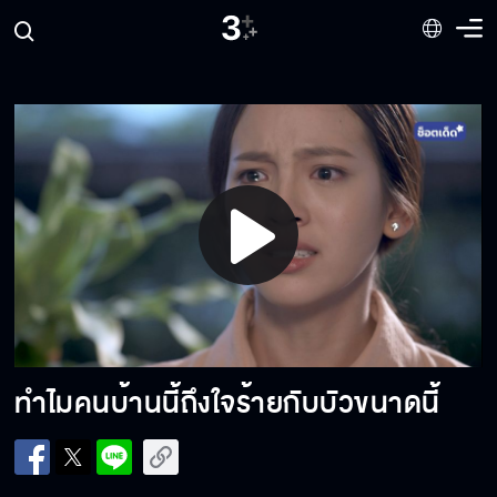
ไปบอกป๊าเธอให้ลดค่าสินสอดเลยนะ
Play
Video
เพราะอะไรคุณถึงรักฉัน
ทำไมคนบ้านนี้ถึงใจร้ายกับบัวขนาดนี้
เธอเป็นยายหมวยของฉันต่างหาก