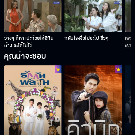
ว่างๆ ก็หาแปะก๊วยให้อีกิน
กลับโรงงิ้วไปซะไป ชิ่วๆ
เพราะ
บ้าง จะได้ไม่โง่
เรามั
คุณน่าจะชอบ