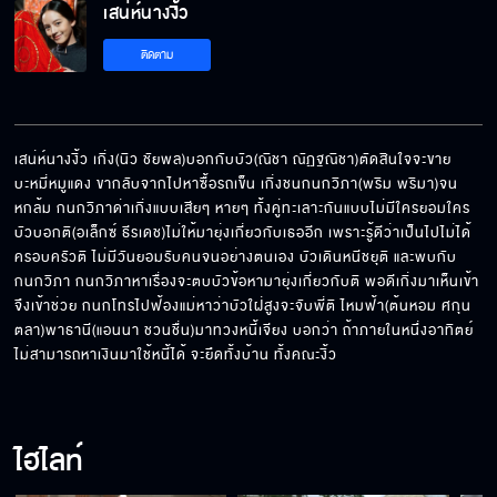
เสน่ห์นางงิ้ว
ติดตาม
เสน่ห์นางงิ้ว EP.3[6/9]
เสน่ห์นางงิ้ว เกิ่ง(นิว ชัยพล)บอกกับบัว(ณิชา ณัฏฐณิชา)ตัดสินใจจะขาย
บะหมี่หมูแดง ขากลับจากไปหาซื้อรถเข็น เกิ่งชนกนกวิภา(พริม พริมา)จน
เสน่ห์นางงิ้ว EP.3[7/9]
หกล้ม กนกวิภาด่าเกิ่งแบบเสียๆ หายๆ ทั้งคู่ทะเลาะกันแบบไม่มีใครยอมใคร 
บัวบอกติ(อเล็กซ์ ธีรเดช)ไม่ให้มายุ่งเกี่ยวกับเธออีก เพราะรู้ดีว่าเป็นไปไม่ได้ 
ครอบครัวติ ไม่มีวันยอมรับคนจนอย่างตนเอง บัวเดินหนีชยุติ และพบกับ
กนกวิภา กนกวิภาหาเรื่องจะตบบัวข้อหามายุ่งเกี่ยวกับติ พอดีเกิ่งมาเห็นเข้า
เสน่ห์นางงิ้ว EP.3[8/9]
จึงเข้าช่วย กนกโทรไปฟ้องแม่หาว่าบัวใฝ่สูงจะจับพี่ติ ไหมฟ้า(ต้นหอม ศกุน
ตลา)พาธานี(แอนนา ชวนชื่น)มาทวงหนี้เจียง บอกว่า ถ้าภายในหนึ่งอาทิตย์ 
ไม่สามารถหาเงินมาใช้หนี้ได้ จะยึดทั้งบ้าน ทั้งคณะงิ้ว
เสน่ห์นางงิ้ว EP.3[9/9]
ไฮไลท์