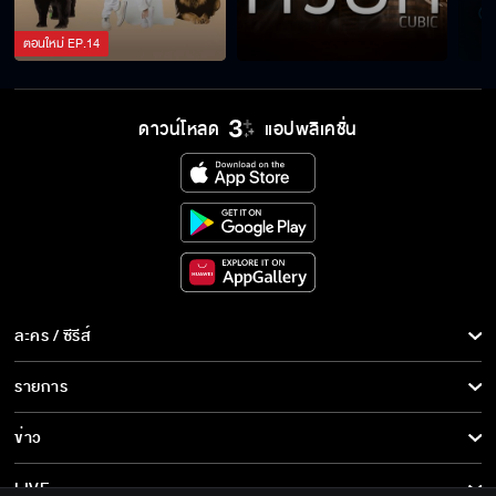
ตอนใหม่
EP.
14
ดาวน์โหลด
แอปพลิเคชั่น
ละคร / ซีรีส์
ละคร/ซีรีส์
รายการ
ซีรีส์นานาชาติ
รายการทั้งหมด
ข่าว
การ์ตูน & เกม
ข่าวทั้งหมด
LIVE