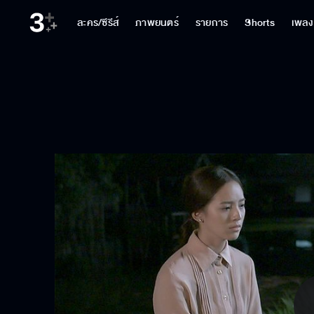
ละคร/ซีรีส์
ภาพยนตร์
รายการ
Shorts
เพลง