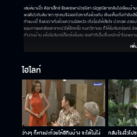
เสน่ห์นางงิ้ว ติ(อาเล็กซ์ ธีรเดช)พาบัว(ณิชา ณัฎฐณิชา)กลับไปเยี่ยมบ้าน 
พอดีบัวกับติมาหา ทุกคนจึงออกไปหาเกิ่งด้วยกัน เจียงเห็นเกิ่งกำลังเสิร์
ทำแบบนี้ จึงต่อว่าเกิ่งด้วยความผิดหวัง เกิ่งร้องไห้เสียใจ บัวกอด ปลอบ
แผนการแยกติออกจากบัวได้อีกครั้ง กนกวิภาเอง ก็ให้ยิ่งจันทร์(แคร์ ฉั
ทำงานบ้าน แล้วยิ่งจันทร์ก็แกล้งล้มลง เธอทำทีเป็นเจ็บหนักเข้าโรงพยาบาล
เพิ่
ไฮไลท์
ว่างๆ ก็หาแปะก๊วยให้อีกินบ้าง จะได้ไม่โง่
กลับโรงงิ้วไปซ