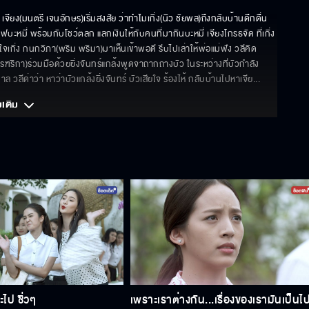
เจียง(มนตรี เจนอักษร)เริ่มสงสัย ว่าทำไมเกิ่ง(นิว ชัยพล)ถึงกลับบ้านดึกดื่น 
ฟบะหมี่ พร้อมกับโชว์ตลก แลกเงินให้กับคนที่มากินบะหมี่ เจียงโกรธจัด ที่เกิ่ง
ใจเกิ่ง กนกวิภา(พริม พริมา)มาเห็นเข้าพอดี รีบไปเล่าให้พ่อแม่ฟัง วลีคิด
ตรฑริกา)ร่วมมือด้วยยิ่งจันทร์แกล้งพูดจาถากถางบัว ในระหว่างที่บัวกำลัง
 วลีด่าว่า หาว่าบัวแกล้งยิ่งจันทร์ บัวเสียใจ ร้องไห้ กลับบ้านไปหาเจีย
... 
มเติม 
ะไป ชิ่วๆ
เพราะเราต่างกัน...เรื่องของเรามันเป็นไ