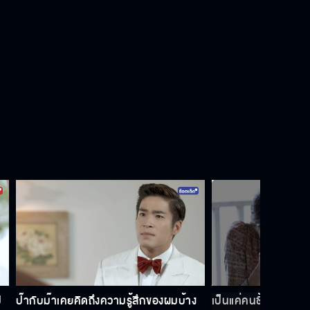
เพราะเราต่างกัน...เรื่องของเรามันเป็น
ไปไม่ได้
กลับโรงงิ้วไปซะไป ชิ่วๆ
ว่างๆ ก็หาแปะก๊วยให้อีกินบ้าง จะได้ไม่
โง่
ป
ป๊ากับม๊าเคยคิดถึงความรู้สึกของผมบ้าง
เป็นแค่คนชั้นต่ำ บัง