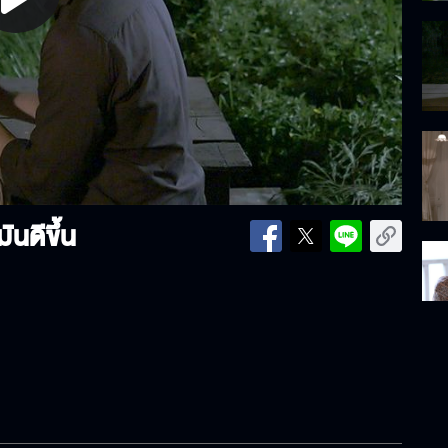
lay
ideo
นดีขึ้น