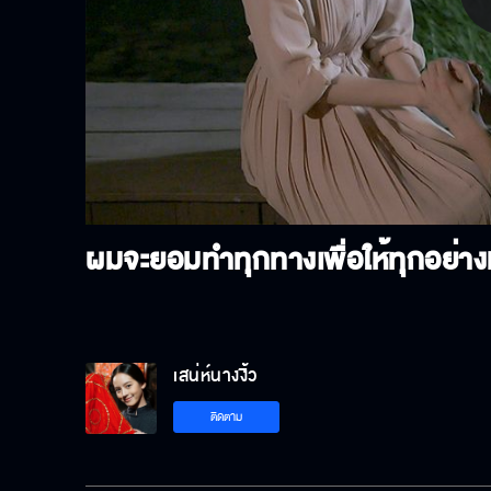
P
V
ผมจะยอมทำทุกทางเพื่อให้ทุกอย่างมั
เสน่ห์นางงิ้ว
ติดตาม