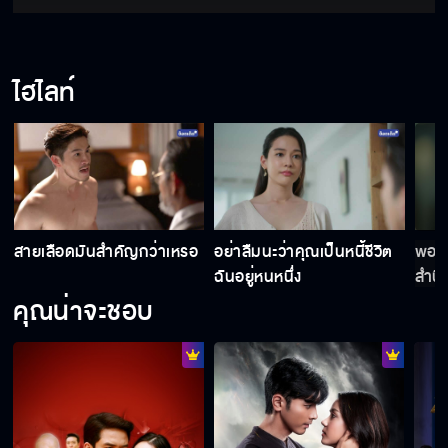
เราจบลงตรงนี้
ไฮไลท์
ทำตามที่ผมขอได้ไหม
ฉันอยากให้มันเจอนรก
สายเลือดมันสำคัญกว่าเหรอ
อย่าลืมนะว่าคุณเป็นหนี้ชีวิต
พอได
ฉันอยู่หนหนึ่ง
สำนึ
หน่อ
คุณน่าจะชอบ
ผมขอยกที่ดินให้แก่เขาคนเดียว
คิดว่าทุกคนจะยอมรับเหรอ