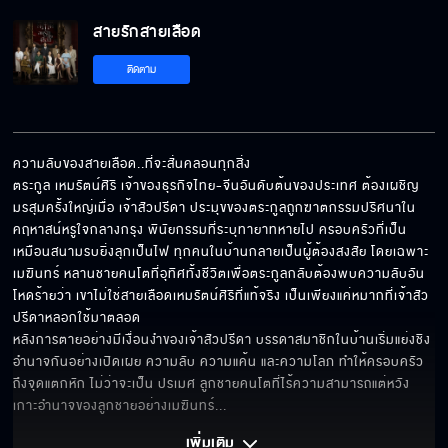
สายรักสายเลือด
คุณจำคนผิดแล้ว
ติดตาม
หนูอยากกำจัดพี่
ความลับของสายเลือด..ที่จะสั่นคลอนทุกสิ่ง

ตระกูล เหมรัตน์ศิริ เจ้าของธุรกิจไทย-จีนอันดับต้นของประเทศ ต้องเผชิญ
มรสุมครั้งใหญ่เมื่อ เจ้าสัวปรีดา ประมุขของตระกูลถูกฆาตกรรมปริศนาใน
ได้ดีเพราะพินัยกรรม
คฤหาสน์หรูใจกลางกรุง พินัยกรรมที่ระบุทายาทหายไป ครอบครัวที่เป็น
เหมือนสนามรบยิ่งลุกเป็นไฟ ทุกคนในบ้านกลายเป็นผู้ต้องสงสัย โดยเฉพาะ 
เมฆินทร์ หลานชายคนโตที่อุทิศทั้งชีวิตเพื่อตระกูลกลับต้องพบความลับอัน
โหดร้ายว่า เขาไม่ใช่สายเลือดเหมรัตน์ศิริที่แท้จริง เป็นเพียงแค่หมากที่เจ้าสัว
ปรีดาหลอกใช้มาตลอด 

ฉันอยากให้เธออยู่ข้างฉัน
หลังการตายอย่างมีเงื่อนงำของเจ้าสัวปรีดา บรรดาสมาชิกในบ้านเริ่มแย่งชิง
อำนาจกันอย่างเปิดเผย ความลับ ความแค้น และความโลภ ทำให้ครอบครัว
ถึงจุดแตกหัก ไม่ว่าจะเป็น ปรเมศ ลูกชายคนโตที่ไร้ความสามารถแต่หวัง
เกาะอำนาจของลูกชายอย่างเมฆินทร์
... 
ฉันเตือนเธอแล้วนะ
เพิ่มเติม 